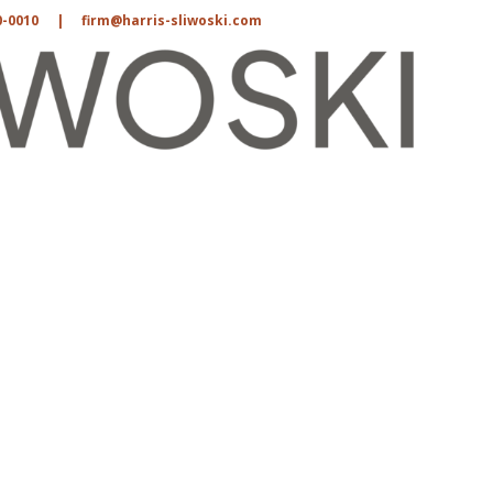
0-0010
|
firm@harris-sliwoski.com