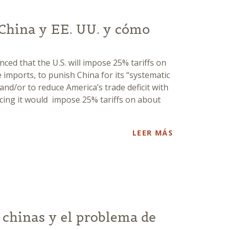
 China y EE. UU. y cómo
ed that the U.S. will impose 25% tariffs on
 imports, to punish China for its “systematic
y and/or to reduce America’s trade deficit with
cing it would impose 25% tariffs on about
LEER MÁS
e chinas y el problema de