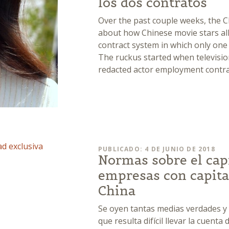
los dos contratos
Over the past couple weeks, the C
about how Chinese movie stars all
contract system in which only one c
The ruckus started when televisi
redacted actor employment contrac
PUBLICADO: 4 DE JUNIO DE 2018
Normas sobre el capi
empresas con capita
China
Se oyen tantas medias verdades y 
que resulta difícil llevar la cuent