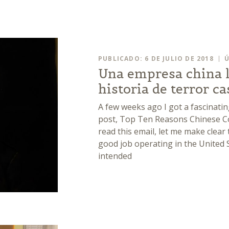
PUBLICADO: 6 DE JULIO DE 2018
Ú
Una empresa china l
historia de terror ca
A few weeks ago I got a fascinat
post, Top Ten Reasons Chinese Co
read this email, let me make clear
good job operating in the United 
intended