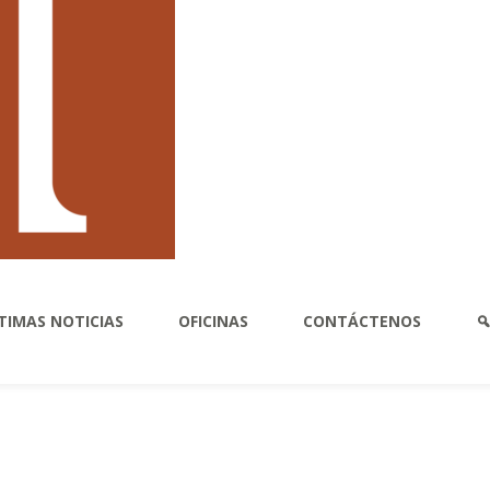
PUBLICADO: 4 DE NOVIEMBRE DE 20
La estafa de «Ven a 
Though we’ve written about this m
again today because my law firm’s
of this lately, especially as aga
a number of emails lately from co
counter-parties are asking them
TIMAS NOTICIAS
OFICINAS
CONTÁCTENOS