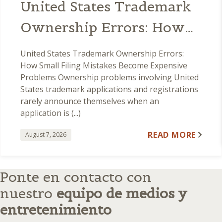
United States Trademark
Ownership Errors: How
Small Filing Mistakes
United States Trademark Ownership Errors:
Become Expensive
How Small Filing Mistakes Become Expensive
Problems Ownership problems involving United
Problems
States trademark applications and registrations
rarely announce themselves when an
application is (...)
READ MORE
August 7, 2026
Ponte en contacto con
nuestro
equipo de medios y
entretenimiento