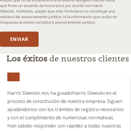
Acepto que no se establecerá una relación abogado-cliente hasta
an
que firme un acuerdo de honorarios por escrito con Harris
Sliwoski. Asimismo, acepto que este formulario no constituye una
attorney-
solicitud de asesoramiento jurídico, ni la información que reciba en
client
respuesta al mismo constituirá asesoramiento jurídico.
relationship
will
ENVIAR
not
be
formed
Los éxitos
de nuestros clientes
until
I
enter
into
a
Harris Sliwoski nos ha guiadoHarris Sliwoski en el
written
proceso de constitución de nuestra empresa. Siguen
fee
ayudándonos con los trámites de registro necesarios
agreement
with
y con el cumplimiento de numerosas normativas.
Harris
Han sabido responder con rapidez a todas nuestras