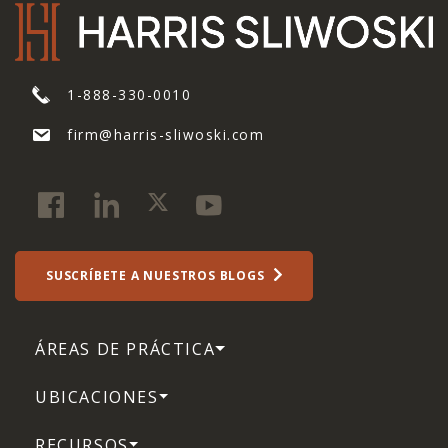
response
to
my
submission
1-888-330-0010
constitute
legal
firm@harris-sliwoski.com
advice.
*
SUSCRÍBETE A NUESTROS BLOGS
ÁREAS DE PRÁCTICA
UBICACIONES
RECURSOS