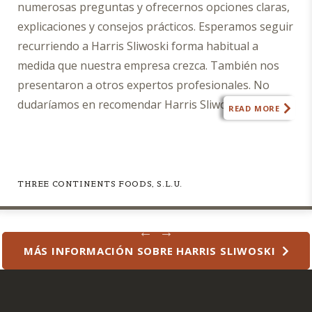
Sliwoski.
numerosas preguntas y ofrecernos opciones claras,
I
explicaciones y consejos prácticos. Esperamos seguir
also
recurriendo a Harris Sliwoski forma habitual a
agree
medida que nuestra empresa crezca. También nos
this
submission
presentaron a otros expertos profesionales. No
does
dudaríamos en recomendar Harris Sliwoski cualquier
READ MORE
not
empresa que necesite asesoramiento jurídico».
constitute
a
request
for
THREE CONTINENTS FOODS, S.L.U.
legal
advice,
nor
MÁS INFORMACIÓN SOBRE HARRIS SLIWOSKI
will
information
received
in