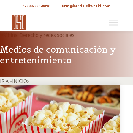
1-888-330-0010
|
firm@harris-sliwoski.com
Medios de comunicación y
entretenimiento
IR A «INICIO»