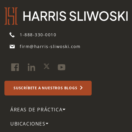
in
response
to
my
submission
1-888-330-0010
constitute
legal
firm@harris-sliwoski.com
advice.
*
SUSCRÍBETE A NUESTROS BLOGS
ÁREAS DE PRÁCTICA
UBICACIONES