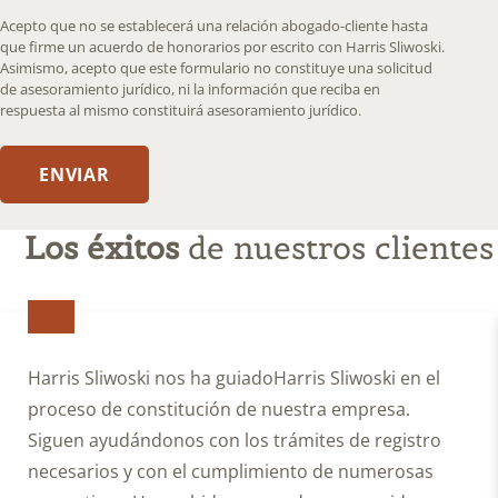
that
Acepto que no se establecerá una relación abogado-cliente hasta
an
que firme un acuerdo de honorarios por escrito con Harris Sliwoski.
Asimismo, acepto que este formulario no constituye una solicitud
attorney-
de asesoramiento jurídico, ni la información que reciba en
client
respuesta al mismo constituirá asesoramiento jurídico.
relationship
will
ENVIAR
not
be
formed
Los éxitos
de nuestros clientes
until
I
enter
into
a
Harris Sliwoski nos ha guiadoHarris Sliwoski en el
written
proceso de constitución de nuestra empresa.
fee
Siguen ayudándonos con los trámites de registro
agreement
with
necesarios y con el cumplimiento de numerosas
Harris