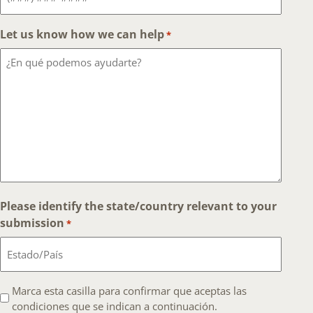
Let us know how we can help
*
Please identify the state/country relevant to your
submission
*
I
Marca esta casilla para confirmar que aceptas las
condiciones que se indican a continuación.
agree