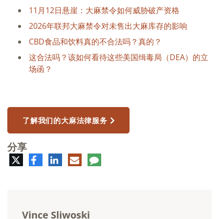
11月12日悬崖：大麻禁令如何威胁破产资格
2026年联邦大麻禁令对未售出大麻库存的影响
CBD食品和饮料真的不合法吗？真的？
这合法吗？该如何看待这些美国缉毒局（DEA）的立
场函？
了解我们的大麻法律服务
分享
推
脸
领
电
评
特
书
英
子
论
邮
件
Vince Sliwoski