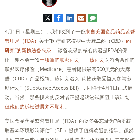
推
脸
领
电
评
特
书
英
子
论
邮
4月1日（星期三），我们收到了一份
来自美国食品药品监督
件
管理局（FDA）
关于“医疗研究模型中大麻二酚（CBD）
的
研究”的新执法备忘录
。 该备忘录的核心内容是FDA的保
证，即不会干预
一项新的联邦计划——该计划
为符合条件的
联邦医疗保险（Medicare）患者提供最高500美元的大麻二
酚（CBD）产品报销。该计划名为“药物获取受益人参与激
励计划”（Substance Access BEI），同样于4月1日正式启
动。当然，那些惯常的反对者正提起诉讼试图阻止该计划，
但他们的诉讼进展并不顺利
。
美国食品药品监督管理局（FDA）的这份备忘录为“物质获
取基本环境影响评估”（BEI）提供了值得欢迎的指导。虽然
我们中的一些人早有预期，但此事背后还有更多因素在起作