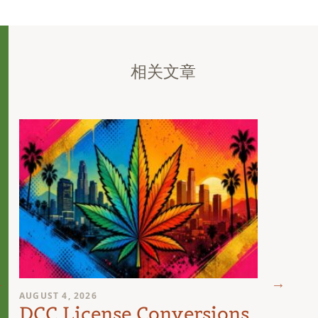
相关文章
AUGUST 4, 2026
AUGUST 
DCC License Conversions
The 