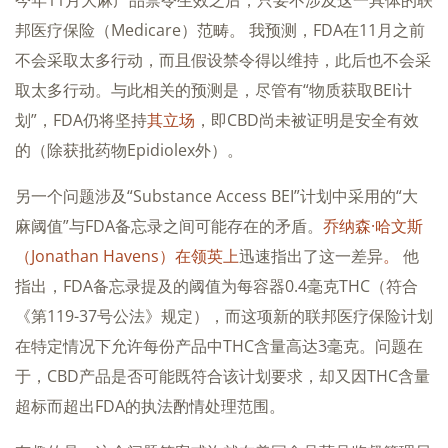
今年11月大麻产品禁令生效之后，只要不涉及这一具体的联
邦医疗保险（Medicare）范畴。 我预测，FDA在11月之前
不会采取太多行动，而且假设禁令得以维持，此后也不会采
取太多行动。与此相关的预测是，尽管有“物质获取BEI计
划”，FDA仍将坚持
其立场
，即CBD尚未被证明是安全有效
的（除获批药物Epidiolex外）。
另一个问题涉及“Substance Access BEI”计划中采用的“大
麻阈值”与FDA备忘录之间可能存在的矛盾。
乔纳森·哈文斯
（Jonathan Havens）在领英上
迅速指出了这一差异
。
他
指出，FDA备忘录提及的阈值为每容器0.4毫克THC（符合
《第119-37号公法》规定），而这项新的联邦医疗保险计划
在特定情况下允许每份产品中THC含量高达3毫克。问题在
于，CBD产品是否可能既符合该计划要求，却又因THC含量
超标而超出FDA的执法酌情处理范围。