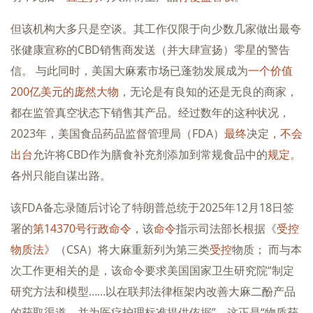
但该机构大多只是空谈。其工作仅限于向少数几家做出最夸
张健康宣称的CBD销售商发送（并大肆宣扬）零星的警告
信。 与此同时，美国大麻素市场已蓬勃发展成为
一个价值
200亿美元的庞然大物
，无论是有良知的还是无良的商家，
都在监管真空状态下销售其产品。经过数年的这种状况，
2023年，美国食品药品监督管理局（FDA）
最终
决定
，不会
出台
允许将CBD作为膳食补充剂添加到常规食品中的
规定。
各州只能自谋出路。
该FDA备忘录随后讨论了特朗普总统于2025年12月18日签
署的
第14370号行政命令，
该
命令
指示司法部长根据《
受控
物质法》
（CSA）将大麻重新列为第三类
受控
物质； 而与本
次工作更相关的是，该命令要求美国国家卫生研究院“制定
研究方法和模型……以在联邦法律框架内改善大麻二酚产品
的获取渠道，并为医疗护理标准提供依据”。这正是“物质获