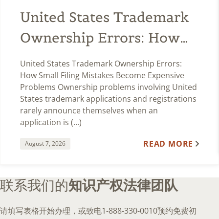
United States Trademark
Ownership Errors: How
Small Filing Mistakes
United States Trademark Ownership Errors:
Become Expensive
How Small Filing Mistakes Become Expensive
Problems Ownership problems involving United
Problems
States trademark applications and registrations
rarely announce themselves when an
application is (...)
READ MORE
August 7, 2026
联系我们的
知识产权法律团队
请填写表格开始办理，或致电1-888-330-0010预约免费初