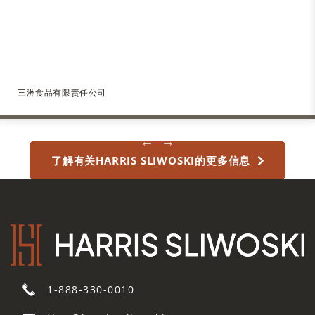
this
submission
does
not
constitute
三洲食品有限责任公司
a
request
for
legal
了解有关HARRIS SLIWOSKI的更多信息
advice,
nor
will
information
received
in
response
to
1-888-330-0010
my