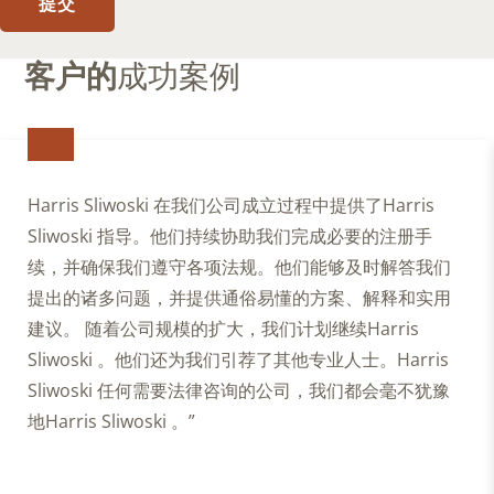
提交
relationship
will
客户的
成功案例
not
be
formed
until
I
enter
Harris Sliwoski 在我们公司成立过程中提供了Harris
into
Sliwoski 指导。他们持续协助我们完成必要的注册手
a
续，并确保我们遵守各项法规。他们能够及时解答我们
written
提出的诸多问题，并提供通俗易懂的方案、解释和实用
fee
建议。 随着公司规模的扩大，我们计划继续Harris
agreement
Sliwoski 。他们还为我们引荐了其他专业人士。Harris
with
Harris
Sliwoski 任何需要法律咨询的公司，我们都会毫不犹豫
Sliwoski.
地Harris Sliwoski 。”
I
also
agree