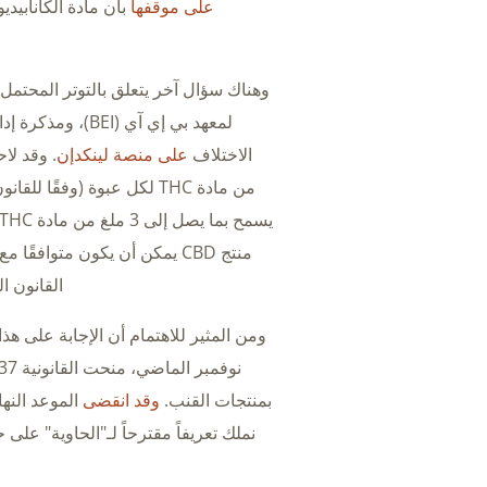
على موقفها
وهناك سؤال آخر يتعلق بالتوتر المحتمل 
لمعهد بي إي آي (BEI)، ومذكرة إدارة الغذاء والدواء (FDA). وقد أشار
الاختلاف
على منصة لينكدإن
منتج CBD يمكن أن يكون متوافق
القانون الخاصة بإ
بمنتجات القنب.
وقد انقضى
الموعد النهائي 
نملك تعريفاً مقترحاً لـ"الحاوية" على