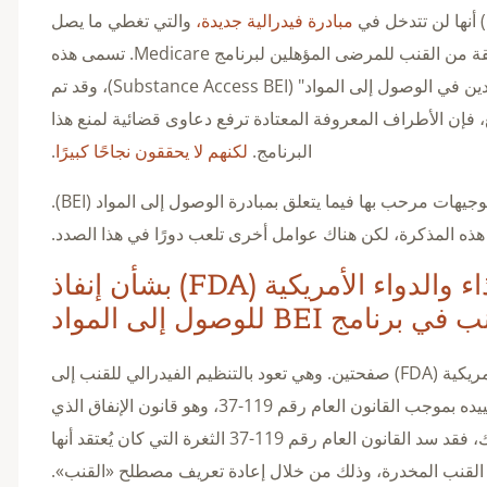
مبادرة فيدرالية جديدة،
والتي تغطي ما يصل
إلى 500 دولار من المنتجات المشتقة من القنب للمرضى المؤهلين لبرنامج Medicare. تسمى هذه
المبادرة "حافز مشاركة المستفيدين في الوصول إلى المواد" (Substance Access BEI)، وقد تم
1 أبريل. وبالطبع، فإن الأطراف المعروفة المعتادة ترفع دعاوى قضائية لمنع هذا
البرنامج.
لكنهم لا يحققون نجاحًا كبيرًا
.
تُعد مذكرة إدارة الغذاء والدواء (FDA) توجيهات مرحب بها فيما يتعلق بمبادرة الوصول إلى المواد (BEI).
ذه المذكرة، لكن هناك عوامل أخرى تلعب دورًا في هذا الصدد.
مذكرة إدارة الغذاء والدواء الأمريكية (FDA) بشأن إنفاذ
 BEI للوصول إلى المواد
لا تتجاوز مذكرة إدارة الغذاء والدواء الأمريكية (FDA) صفحتين. وهي تعود بالتنظيم الفيدرالي للقنب إلى
قانون الزراعة لعام 2018، الذي تم تقييده بموجب القانون العام رقم 119-37، وهو قانون الإنفاق الذي
آنذاك، فقد سد القانون العام رقم 119-37 الثغرة التي كان يُعتقد أنها
القنب المخدرة، وذلك من خلال إعادة تعريف مصطلح «القنب».