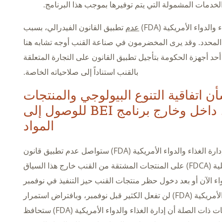
الخدمات المشمولة التي يتم توفيرها بموجب هذا البرنامج.
لدواء الأمريكية (FDA)
عدم
تطبيق القانون الفيدرالي، بسبب
 المحدد. وقد يرى المخضرمون في صناعة القنب أوجه تشابه هنا
حد أجهزة الحكومة بتأجيل تطبيق القانون على التجارة المتعلقة
بالقنب استناداً إلى صلاحياته الخاصة.
ن اتفاقية التنوع البيولوجي والمنتجات
المشتقة من القنب، داخل وخارج برنامج BEI للوصول إلى
المواد
أعتقد أن السؤال الأهم هو ما إذا كانت إدارة الغذاء والدواء الأمريكية (FDA) ستواصل عدم تطبيق قانون
الأغذية والأدوية والمستحضرات التجميلية (FDCA) على المنتجات المشتقة من القنب خارج هذا السياق
ء الآن أو بعد دخول حظر منتجات القنب حيز التنفيذ في نوفمبر
المقبل. أعتقد أن إدارة الغذاء والدواء الأمريكية (FDA) لن تفعل الكثير قبل نوفمبر، وبافتراض استمرار
الصلة أن إدارة الغذاء والدواء الأمريكية (FDA) ستحافظ