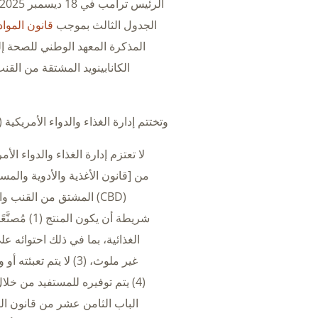
الجدول الثالث بموجب
قانون المواد
المذكرة المعهد الوطني للصحة إل
الكانابينويد المشتقة من القنب
وتختتم إدارة الغذاء والدواء الأمريكية (FDA) مذكرتها المترددة ببيان سياسي، نورد نصه كاملاً فيما يلي:
(CBD) المشتق من القنب 
شريطة أن يك
غير ملوث، (3) لا يت
(4) يتم توفيره للمستفيد من خلا
الباب الثامن عشر من قانون ا