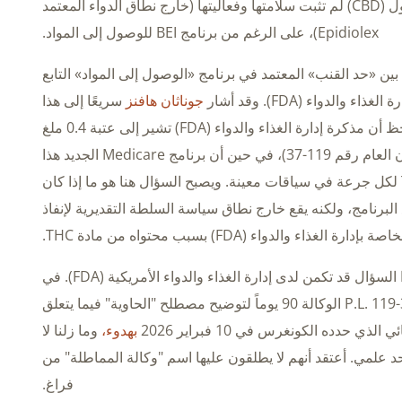
بأن مادة الكانابيديول (CBD) لم تثبت سلامتها وفعاليتها (خارج نطاق الدواء المعتمد
Epidiolex)، على الرغم من برنامج BEI للوصول إلى المواد.
بين «حد القنب» المعتمد في برنامج «الوصول إلى المواد» التابع
جوناثان هافنز
سريعًا إلى هذا
. وقد لاحظ أن مذكرة إدارة الغذاء والدواء (FDA) تشير إلى عتبة 0.4 ملغ
من مادة THC لكل عبوة (وفقًا للقانون العام رقم 119-37)، في حين أن برنامج Medicare الجديد هذا
يسمح بما يصل إلى 3 ملغ من مادة THC لكل جرعة في سياقات معينة. ويصبح السؤال هنا هو ما إذا كان
ًا مع البرنامج، ولكنه يقع خارج نطاق سياسة السلطة التقديرية لإنفاذ
دارة الغذاء والدواء (FDA) بسبب محتواه من مادة THC.
ومن المثير للاهتمام أن الإجابة على هذا السؤال قد تكمن لدى إدارة الغذاء والدواء الأمريكية (FDA). في
نوفمبر الماضي، منحت القانونية P.L. 119-37 الوكالة 90 يوماً لتوضيح مصطلح "الحاوية" فيما يتعلق
الذي حدده الكونغرس في 10 فبراير 2026
بهدوء،
وما زلنا لا
 حد علمي. أعتقد أنهم لا يطلقون عليها اسم "وكالة المماطلة" من
فراغ.