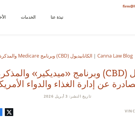
firm@h
نبذة عنا
الخدمات
الأخ
Canna Law Blog
|
الكانابيديول (CBD) وبرنامج Medicare والمذكرة التنفيذية الجديدة الصادرة عن إدارة الغذاء والدواء (FDA)
الكانابيديول (CBD) وبرنامج «ميديكير» والم
ادرة عن إدارة الغذاء والدواء الأمريكية (
تاريخ النشر: 3 أبريل 2026
تويتر
فيسبوك
لينكدإن
البريد
تعليق
VINC
الإلكتروني