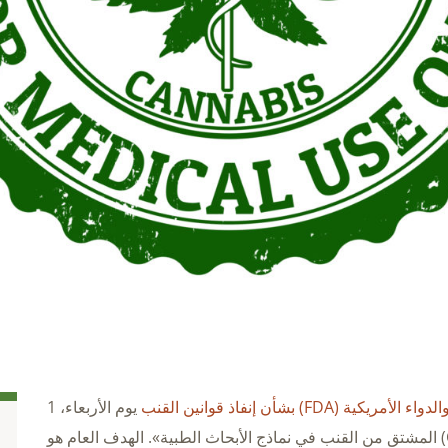
كية (FDA) بشأن إنفاذ قوانين القنب
يوم الأربعاء، 1
أبريل، تتعلق بـ«أبحاث الكانابيديول (CBD) المشتق من القنب في نماذج الأبحاث الطبية». الهدف العام هو