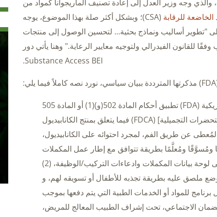
الرئيس ترامب في 18 ديسمبر 2025، والذي وجه وزير العدل إلى إعادة تصنيف الماريجوانا كمواد من
 الخاضعة للرقابة
(CSA)؛ وبشكل أكثر صلة بهذا الموضوع، يوجه
ى "تطوير أساليب ونماذج بحثية... لتحسين الوصول إلى منتجات
 وفقًا للقانون الفيدرالي ولتوجيه معايير الرعاية." وهنا يأتي دور
Substance Access BEI.
لا تعتزم إدارة الغذاء والدواء الأمريكية (FDA) تطبيق أحكام المادة 502(و)(1) أو المادة 505
من [قانون الأغذية والأدوية والمستحضرات التجميلية] (FDCA) فيما يتعلق بمنتج الكانابيديول
والمُعطى عن طريق الفم، لمجرد احتوائه على الكانابيديول،
ون المنتج (1) مُصنَّعًا ومُسوَّقًا ومُعلَّمًا بطريقة تتوافق مع إطار عمل المكملات
الغذائية، بما في ذلك احتوائه على لوحة بيانات المكملات وادعاءات التركيب/الوظيفة، (2)
م تعبئته أو وضع ملصق عليه بطريقة تجذبه للأطفال أو تسويقه لهم، و
ل برنامج للمواد أو الخدمات الطبية التي يتم دفعها بموجب
لضمان الاجتماعي، تحت إشراف الطبيب المعالج للمريض،