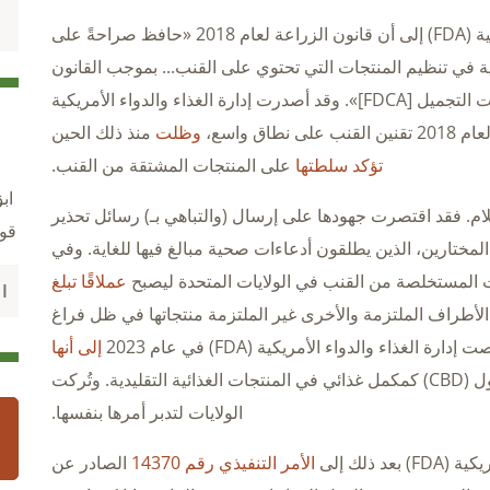
تشير مذكرة إدارة الغذاء والدواء الأمريكية (FDA) إلى أن قانون الزراعة لعام 2018 «حافظ صراحةً على
كية في تنظيم المنتجات التي تحتوي على القنب... بموجب القانون
الفيدرالي للأغذية والأدوية ومستحضرات التجميل [FDCA]». وقد أصدرت إدارة الغذاء والدواء الأمريكية
اق واسع،
وظلت
منذ ذلك الحين
تؤكد سلطتها
على المنتجات المشتقة من القنب.
اب
لام. فقد اقتصرت جهودها على إرسال (والتباهي بـ) رسائل تحذير
قو
فرقة إلى بائعي الكانابيديول (CBD) المختارين، الذين يطلقون أدعاءات صحية مبالغ فيها للغاية. وفي
ت المستخلصة من القنب في الولايات المتحدة ليصبح
عملاقًا تبلغ
الأطراف الملتزمة والأخرى غير الملتزمة منتجاتها في ظل فراغ
ذاء والدواء الأمريكية (FDA) في عام 2023
إلى أنها
تسمح بتسويق الكانابيديول (CBD) كمكمل غذائي في المنتجات الغذائية التقليدية. وتُركت
الولايات لتدبر أمرها بنفسها.
 ذلك إلى
الأمر التنفيذي رقم 14370
الصادر عن