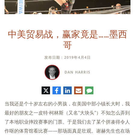
中美贸易战，赢家竟是……墨西
哥
发布日期：2019年4月4日
DAN HARRIS
推
脸
领
电
评
特
书
英
子
论
邮
当我还是个十岁左右的小男孩，在美国中部小镇长大时，我
件
最好的朋友之一皮特·柯林斯（又名"大块头"）不知怎么弄到
了本地职业摔跤赛事的门票。于是我们去了某个拼凑得令人
作呕的体育馆看比赛——那场面真是壮观。谢赫先生也在场