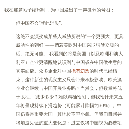
我在那篇帖子结尾时，为中国发出了一声微弱的号召：
但
中国
不会“就此消失”。
这绝不会演变成某些人威胁所说的"一个更强大、更具
威胁性的朝鲜"——倘若美欧对中国采取强硬立场的
话。绝无可能。 我看到的将是美国（以及欧洲和澳大
利亚）企业更清醒地认识到与中国或在中国做生意的
真实面貌。众多企业对中国
抱有幻想
的时代已经结
束，这种新生的现实主义只会带来积极影响。欧美澳
企业会继续与中国开展业务吗？当然会，但数量将低
于以往。 减少多少？难以精确预测，但我预计未来五
年将呈现持续下滑趋势（可能累计降幅约30%）。中
国仍将是重要大国，其地位不容小觑。但我们目睹并
将加速见证的重大变化是：过去仅将中国视为必选项