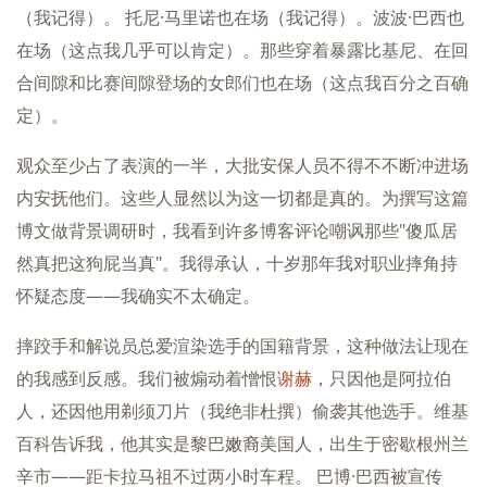
（我记得）。 托尼·马里诺也在场（我记得）。波波·巴西也
在场（这点我几乎可以肯定）。那些穿着暴露比基尼、在回
合间隙和比赛间隙登场的女郎们也在场（这点我百分之百确
定）。
观众至少占了表演的一半，大批安保人员不得不不断冲进场
内安抚他们。这些人显然以为这一切都是真的。为撰写这篇
博文做背景调研时，我看到许多博客评论嘲讽那些"傻瓜居
然真把这狗屁当真"。我得承认，十岁那年我对职业摔角持
怀疑态度——我确实不太确定。
摔跤手和解说员总爱渲染选手的国籍背景，这种做法让现在
的我感到反感。我们被煽动着憎恨
谢赫，
只因他是阿拉伯
人，还因他用剃须刀片（我绝非杜撰）偷袭其他选手。维基
百科告诉我，他其实是黎巴嫩裔美国人，出生于密歇根州兰
辛市——距卡拉马祖不过两小时车程。 巴博·巴西被宣传