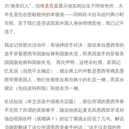
为"南美巨人"，但
维基页面
显示他实则出生于阿肯色州，大
半生居住在密歇根州的本顿港——同样距卡拉马祖约两小时
车程。至于我们是否该因其外国人身份而憎恶他，我已记不
清了。
我还记得那次活动中，有场摔跤手对决：据说来自墨西哥的
选手穿着墨西哥国旗短裤和国旗夹克，而美国选手则穿着美
国国旗短裤和国旗夹克。 再次声明，这绝非杜撰。若我记
忆无误（虽然不太确定），观众席上约半数是墨西哥裔及墨
西哥裔美国人，他们全都坐在相当狭小的礼堂一侧，而其余
观众（包括皮特和我）则坐在另一侧。
长话短说（本文涉及中国相关议题），那位所谓的墨西哥拳
手完胜了所谓的美国拳手，随后他抓起麦克风用西班牙语对
场边喧闹欢呼（或嘲讽？）的拉丁裔观众区说了几句。解说
员随即翻译了这位所谓墨西哥拳手的话："这不仅是我的胜