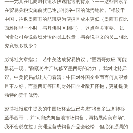
——尤其在电商时代追求快速配送的背景下——这些因素早
在贸易关税实施前就已逐步削弱中国的优势地位。”相较于
中国，往返墨西哥的航班更为便捷且成本更低（墨西哥仅比
西雅图早一小时，与丹佛时区相同）。这点至关重要。 试
问贵公司会说西班牙语的员工数量，与会说中文的员工相比
究竟孰多孰少？
彭博社文章指出，若中美达成贸易协议，"墨西哥效应"可能
昙花一现，"削弱将生产转移至墨西哥的动力"。我对此持异
议。中美贸易战让人们看清：中国对外国企业而言何其艰难
且不友好，而墨西哥等国则对外国企业敞开怀抱，更能提供
独特的竞争优势。
彭博社报道中提及的中国纸杯企业已考虑"将更多业务转移
至墨西哥"，并"可能先向当地市场销售，再拓展南美市场"。
我不会说在拉丁美洲运营或销售产品会轻松，但必须强调的