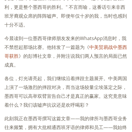
利，更是整个墨西哥的胜利。" 不言而喻，这番话引来非西
班牙裔观众席的阵阵嘘声。即便年仅十岁的我，当时也感到
十分不适。
今晨读到一位墨西哥律师朋友发来的WhatsApp消息时，我
不禁想起那场比赛。他转发了一篇题为《
中美贸易战中墨西
哥获胜
》的彭博社文章，并附注说我们两人预言的局面已然
成真。
各位，灯光请亮起，我们继续沿着摔跤主题展开。中美两国
上演了一场激烈的摔跤对决，而当这场较量尘埃落定之际，
墨西哥可以高举双臂宣告自己才是真正的赢家。这究竟意味
着什么？我们该嘘声抗议还是欢呼喝彩？
此刻我正在墨西哥撰写这篇文章——我的律所与墨西哥业务
往来频繁，拥有大批精通西班牙语的律师和员工——我始终