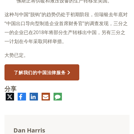
佛斯正将供暖和液压设备的生产转移至美国。
这种与中国“脱钩”的趋势仍处于初期阶段，但瑞银去年底对
“中国出口导向型制造企业首席财务官”的调查发现，三分之
一的企业已在2018年将部分生产转移出中国，另有三分之
一计划在今年采取同样举措。
大势已定。
了解我们的中国法律服务
分享
推
脸
领
电
评
特
书
英
子
论
邮
件
Dan Harris