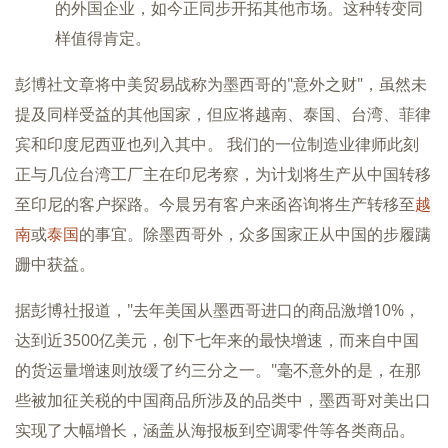
的外国企业，如今正同步开拓其他市场。这种转变同
样值得肯定。
彭博社文章将中美贸易战称为墨西哥的"意外之财"，虽然未
提及同样受益的其他国家，但应将越南、泰国、台湾、菲律
宾和印度尼西亚也列入其中。 我们的一位制造业律师此刻
正与几位台湾工厂主在印尼考察，为计划将生产从中国转移
至印尼的客户探路。今晨另有客户来函咨询将生产转移至
越
南
或
泰国
的事宜。除墨西哥外，众多国家正从中国的步履蹒
跚中获益。
据彭博社报道，"去年美国从墨西哥进口的商品激增10%，
达到近3500亿美元，创下七年来的最快增速，而来自中国
的货运量增速则放缓了约三分之一。"毫不意外的是，在那
些被加征关税的中国商品所涉及的品类中，墨西哥对美出口
实现了大幅增长，涵盖从海报板到空调零件等各类商品。