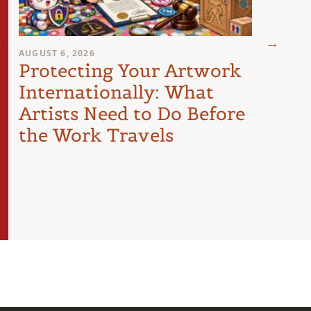
AUGUST 6, 2026
AUGUST 
Protecting Your Artwork
You
Internationally: What
Sign
Artists Need to Do Before
Poli
the Work Travels