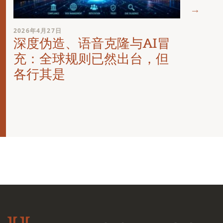
2026年
2026年4月27日
在线
深度伪造、语音克隆与AI冒
要求
充：全球规则已然出台，但
各行其是