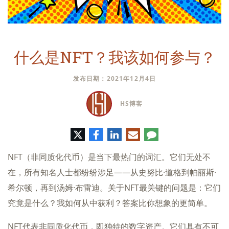
什么是NFT？我该如何参与？
发布日期：2021年12月4日
HS博客
推
脸
领
电
评
特
书
英
子
论
邮
NFT（非同质化代币）是当下最热门的词汇。它们无处不
件
在，所有知名人士都纷纷涉足——从史努比·道格到帕丽斯·
希尔顿，再到汤姆·布雷迪。关于NFT最关键的问题是：它们
究竟是什么？我如何从中获利？答案比你想象的更简单。
NFT代表非同质化代币，即独特的数字资产。它们具有不可