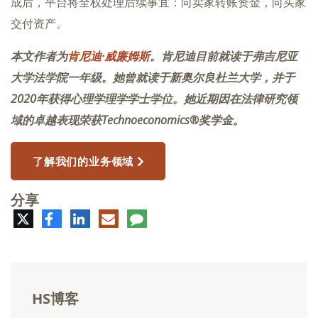
成后，平台将全权处理后续事宜：向卖家转账资金，向买家
交付资产。
本文作者为
肯尼迪·威廉姆斯
。肯尼迪目前就读于弗吉尼亚
大学法学院一年级。她曾就读于新奥尔良杜兰大学，并于
2020年获得心理学理学学士学位。她近期因在法律研究领
域的卓越表现荣获Technoeconomics®奖学金。
了解我们的业务领域
分享
推
脸
领
电
评
特
书
英
子
论
邮
件
HS博客