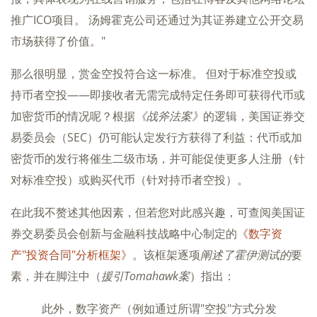
推广ICO项目。 汤姆霍克公司还通过为其证券建立公开交易
市场获得了价值。"
那么很明显，赏金空投符合这一标准。 但对于标准空投或
持币者空投——即接收者无需完成特定任务即可获得代币或
加密货币的情况呢？根据
《战斧法案》
的逻辑，美国证券交
易委员会（SEC）仍可能认定发行方获得了利益：代币或加
密货币的发行将催生二级市场，并可能促使更多人注册（针
对标准空投）或购买代币（针对持币者空投）。
在此我不赘述其他因素，但若您对此感兴趣，可查阅美国证
券交易委员会创新与金融科技战略中心制定的
《数字资
产"投资合同"分析框架》
。该框架逐项
阐述了霍伊测试的
要
素，并在脚注中（
援引Tomahawk案
）指出：
此外，数字资产（例如通过所谓"空投"方式分发