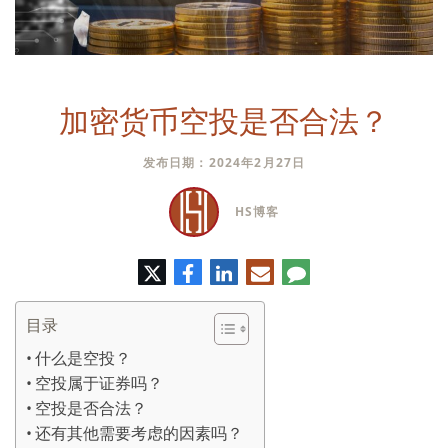
加密货币空投是否合法？
发布日期：2024年2月27日
HS博客
推
脸
领
电
评
特
书
英
子
论
邮
件
目录
什么是空投？
空投属于证券吗？
空投是否合法？
还有其他需要考虑的因素吗？