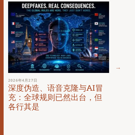
2026年
2026年4月27日
在线
深度伪造、语音克隆与AI冒
要求
充：全球规则已然出台，但
各行其是