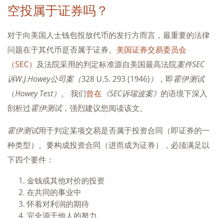
空投属于证券吗？
对于向美国人士钱包投放代币的发行方而言，最重要的法律
问题在于其代币是否属于证券。
美国证券交易委员会
（SEC）
及法院采用的判定标准源自美国最高法院
案件SEC
诉W.J.
Howey公司案
（
328 U.S. 293 (1946)
）
，即
霍伊测试
（
Howey Test）
。 我们
曾在
《SEC诉瑞波案》
的语境下深入
剖析过
霍伊测试，
强烈建议您阅读该文。
霍伊测试
用于判定某项交易是否属于投资合同（即证券的一
种类型）。要构成投资合同（进而成为证券），必须满足以
下四个要件：
金钱或其他对价的投资
在共同的事业中
怀着对利润的期待
完全源于他人的努力。