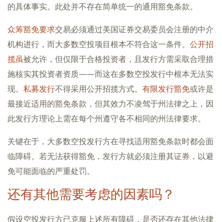
的具体事实。此处并不存在简单统一的通用豁免条款。
众筹豁免要求
交易必须通过美国证券交易委员会注册的中介
机构进行，而大多数空投项目根本不符合这一条件。
公开招
揽虽
被允许，但仅限于合格投资者，且发行方需采取合理措
施核实其投资者资质——而这在多数空投发行中根本无法实
现。
私募发行
不得采用公开招揽方式。
有限发行豁免
或许是
最接近适用的豁免条款，但其效力不凌驾于州法律之上，因
此发行方理论上需在每个州遵守各不相同的州法律要求。
关键在于，大多数空投发行方在寻找适用豁免条款时都会面
临障碍。若无法获得豁免，发行方就必须注册其证券，以避
免可能面临的严重处罚。
还有其他需要考虑的因素吗？
假设空投发行方已克服上述所有障碍，是否还存在其他法律