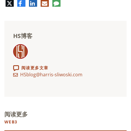
推
脸
领
电
评
特
书
英
子
论
邮
件
HS博客
阅读更多文章
HSblog@harris-sliwoski.com
阅读更多
WEB3