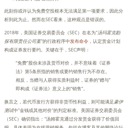
此刻你或许认为免费空投根本无法满足第一项要求，因此分
析到此为止。然而在SEC看来，这种观点是错误的。
2018年，美国证券交易委员会（SEC）在名为"
汤玛霍克勘
探有限责任公司案"
的行政程序中
发布命令，
认定赏金计划
构成证券发行要约。关键在于，SEC声明：
“免费”股份未涉及货币对价，并不意味着《证券
法》第5条所指的销售或要约销售行为不存在。
相反，当赠与人获得实质利益时，证券的“赠与”
即构成《证券法》意义上的“销售”。
换言之，若代币发行方获得非货币性利益，则可能满足
豪伊
测试
中"金钱或其他对价"的判定标准。美国证券交易委员会
（SEC）确切指出："汤姆霍克通过分发赏金获得了价值回
报，具体表现为在线营销服务，包括在博客及其他网络论坛