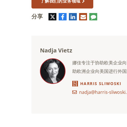
了解我们的业务领域
分享
推
脸
领
电
评
特
书
英
子
论
邮
件
Nadja Vietz
娜佳专注于协助欧美企业向
助欧洲企业向美国进行外国
HARRIS SLIWOSKI
nadja@harris-sliwoski