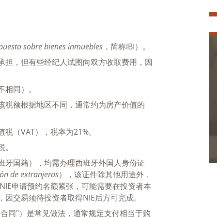
puesto sobre bienes inmuebles，
简称IBI）。
承担，但有些经纪人试图向双方收取费用，因
不相同）。
该税额根据地区不同，通常约为房产价值的
税（VAT），税率为21%。
税。
班牙国籍），均需办理西班牙外国人身份证
ión de extranjeros
），该证件除其他用途外，
NIE申请预约名额紧张，可能需要在投资者本
因交易须待投资者取得NIE后方可完成。
金合同"）是常见做法，通常规定支付相当于购