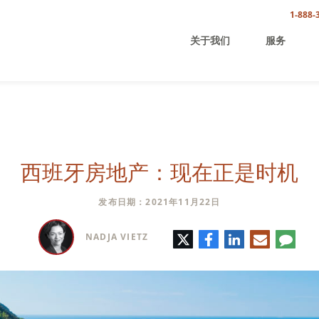
1-888-
关于我们
服务
西班牙房地产：现在正是时机
发布日期：2021年11月22日
推
脸
领
电
评
NADJA VIETZ
特
书
英
子
论
邮
件