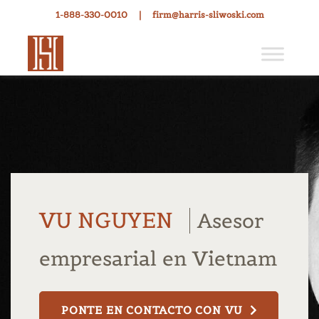
1-888-330-0010
|
firm@harris-sliwoski.com
VU NGUYEN
Asesor
empresarial en Vietnam
PONTE EN CONTACTO CON VU