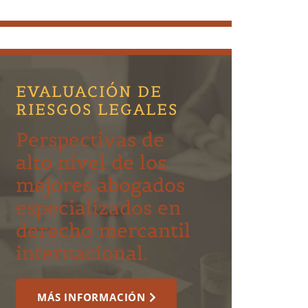
EVALUACIÓN DE
RIESGOS LEGALES
Perspectivas de
alto nivel de los
mejores abogados
especializados en
derecho mercantil
internacional.
MÁS INFORMACIÓN