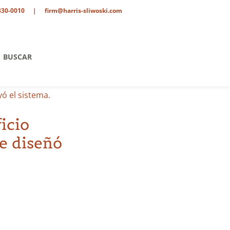
330-0010
|
firm@harris-sliwoski.com
BUSCAR
yó el sistema.
icio
se diseñó
tario
o