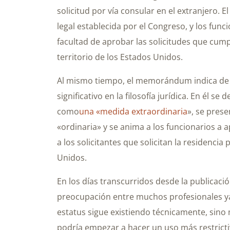
solicitud por vía consular en el extranjero. E
legal establecida por el Congreso, y los func
facultad de aprobar las solicitudes que cump
territorio de los Estados Unidos.
Al mismo tiempo, el memorándum indica de
significativo en la filosofía jurídica. En él s
como
una «medida extraordinaria
», se prese
«ordinaria» y se anima a los funcionarios a a
a los solicitantes que solicitan la residenc
Unidos.
En los días transcurridos desde la publicac
preocupación entre muchos profesionales ya 
estatus sigue existiendo técnicamente, sino
podría empezar a hacer un uso más restrictiv