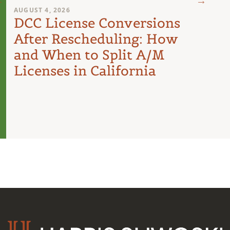
AUGUST 4, 2026
AUGUST 
DCC License Conversions
The 
After Rescheduling: How
Can
and When to Split A/M
Unit
Licenses in California
Inte