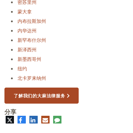
密苏里州
蒙大拿
内布拉斯加州
内华达州
新罕布什尔州
新泽西州
新墨西哥州
纽约
北卡罗来纳州
了解我们的大麻法律服务
分享
推
脸
领
电
评
特
书
英
子
论
邮