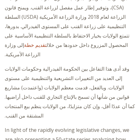
(CSA)، وتوفير إطار عمل مفصل لزراعة القنب. ويمنح قانون
الزراعة لعام 2018 وزارة الزراعة الأمريكية (USDA) السلطة
التنظيمية على زراعة القنب على المستوى الفيدرالي. بدورها،
تتمتع الولايات بخيار الاحتفاظ بالسلطة التنظيمية الأساسية على
المحصول المزروع داخل حدودها من خلال
تقديم خطة
إلى وزارة
الزراعة الأمريكية.
وقد أدى هذا التفاعل بين الحكومة الفيدرالية وحكومات الولايات
إلى العديد من التغييرات التشريعية والتنظيمية على مستوى
الولايات. وبالفعل، قدمت معظم الولايات (واعتمدت) مشاريع
قوانين من شأنها أن تسمح بالإنتاج التجاري للقنب داخل أراضيها.
كما أن عددًا أقل، وإن كان متزايدًا، من الولايات ينظم بيع المنتجات
المشتقة من القنب.
In light of the rapidly evolving legislative changes, we
are also presenting a 50-state series analyzing how