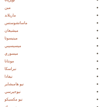
مين
ماريلاند
ماساتشوستس
ميشيغان
مينيسوتا
ميسيسيبي
ميسوري
مونتانا
نبراسكا
نيفادا
نيو هامبشاير
نيوجيرسي
نيو مكسيكو
نيويورك