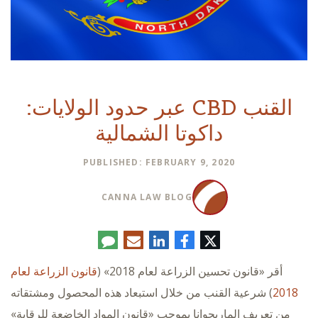
القنب CBD عبر حدود الولايات:
داكوتا الشمالية
PUBLISHED: FEBRUARY 9, 2020
CANNA LAW BLOG
تويتر
فيسبوك
لينكدإن
البريد
تعليق
الإلكتروني
أقر «قانون تحسين الزراعة لعام 2018» (
قانون الزراعة لعام
2018
) شرعية القنب من خلال استبعاد هذه المحصول ومشتقاته
من تعريف الماريجوانا بموجب «قانون المواد الخاضعة للرقابة»