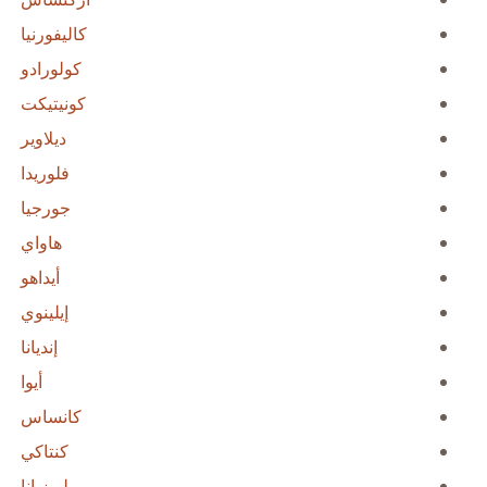
كاليفورنيا
كولورادو
كونيتيكت
ديلاوير
فلوريدا
جورجيا
هاواي
أيداهو
إيلينوي
إنديانا
أيوا
كانساس
كنتاكي
لويزيانا