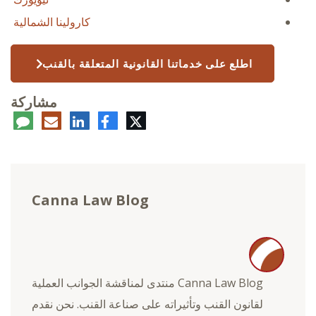
كارولينا الشمالية
اطلع على خدماتنا القانونية المتعلقة بالقنب
مشاركة
تويتر
فيسبوك
لينكدإن
البريد
تعلي
الإلكتروني
Canna Law Blog
Canna Law Blog منتدى لمناقشة الجوانب العملية
لقانون القنب وتأثيراته على صناعة القنب. نحن نقدم