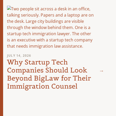
JULY 14, 2026
Why Startup Tech
Companies Should Look
JUNE 8,
Fede
Beyond BigLaw for Their
Dow
Immigration Counsel
Fee:
Mat
Nex