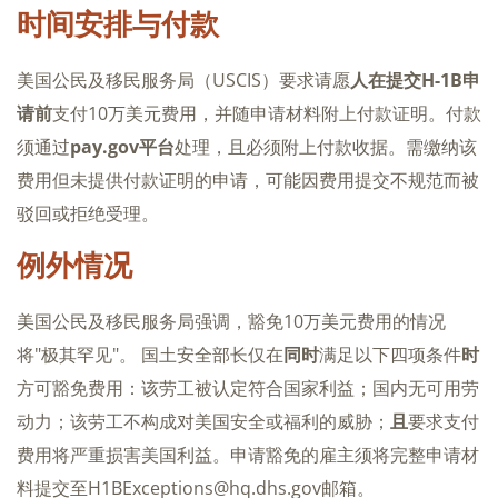
时间安排与付款
美国公民及移民服务局（USCIS）要求请愿
人在提交H-1B申
请前
支付10万美元费用，并随申请材料附上付款证明。付款
须通过
pay.gov平台
处理，且必须附上付款收据。需缴纳该
费用但未提供付款证明的申请，可能因费用提交不规范而被
驳回或拒绝受理。
例外情况
美国公民及移民服务局强调，豁免10万美元费用的情况
将"极其罕见"。 国土安全部长仅在
同时
满足以下四项条件
时
方可豁免费用：该劳工被认定符合国家利益；国内无可用劳
动力；该劳工不构成对美国安全或福利的威胁；
且
要求支付
费用将严重损害美国利益。申请豁免的雇主须将完整申请材
料提交至H1BExceptions@hq.dhs.gov邮箱。