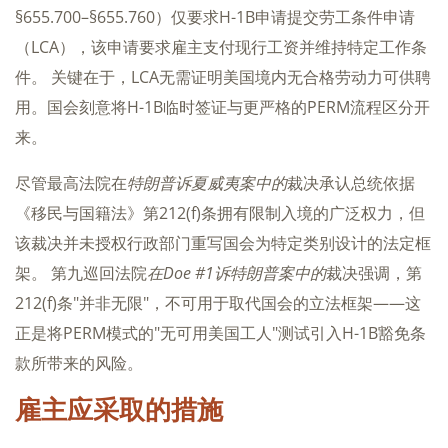
§655.700–§655.760）仅要求H-1B申请提交劳工条件申请
（LCA），该申请要求雇主支付现行工资并维持特定工作条
件。 关键在于，LCA无需证明美国境内无合格劳动力可供聘
用。国会刻意将H-1B临时签证与更严格的PERM流程区分开
来。
尽管最高法院在
特朗普诉夏威夷案中的
裁决承认总统依据
《移民与国籍法》第212(f)条拥有限制入境的广泛权力，但
该裁决并未授权行政部门重写国会为特定类别设计的法定框
架。 第九巡回法院
在Doe #1诉特朗普案中的
裁决强调，第
212(f)条"并非无限"，不可用于取代国会的立法框架——这
正是将PERM模式的"无可用美国工人"测试引入H-1B豁免条
款所带来的风险。
雇主应采取的措施