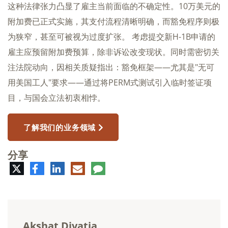
这种法律张力凸显了雇主当前面临的不确定性。10万美元的
附加费已正式实施，其支付流程清晰明确，而豁免程序则极
为狭窄，甚至可被视为过度扩张。 考虑提交新H-1B申请的
雇主应预留附加费预算，除非诉讼改变现状。同时需密切关
注法院动向，因相关质疑指出：豁免框架——尤其是"无可
用美国工人"要求——通过将PERM式测试引入临时签证项
目，与国会立法初衷相悖。
了解我们的业务领域
分享
推
脸
领
电
评
特
书
英
子
论
邮
件
Akshat Divatia