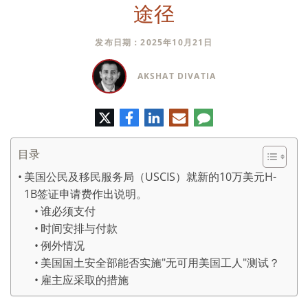
途径
发布日期：2025年10月21日
AKSHAT DIVATIA
推
脸
领
电
评
特
书
英
子
论
邮
件
目录
美国公民及移民服务局（USCIS）就新的10万美元H-
1B签证申请费作出说明。
谁必须支付
时间安排与付款
例外情况
美国国土安全部能否实施"无可用美国工人"测试？
雇主应采取的措施