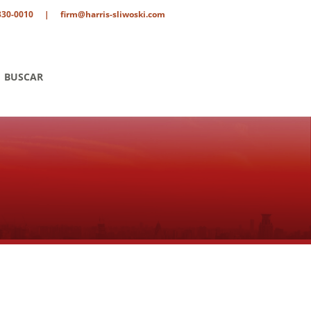
330-0010
|
firm@harris-sliwoski.com
BUSCAR