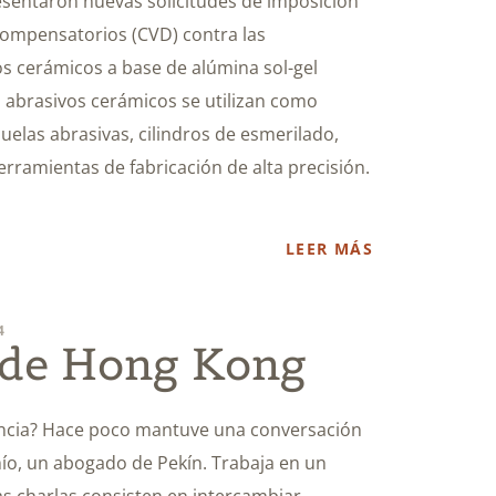
esentaron nuevas solicitudes de imposición
ompensatorios (CVD) contra las
s cerámicos a base de alúmina sol-gel
 abrasivos cerámicos se utilizan como
muelas abrasivas, cilindros de esmerilado,
erramientas de fabricación de alta precisión.
LEER MÁS
4
de Hong Kong
ncia? Hace poco mantuve una conversación
ío, un abogado de Pekín. Trabaja en un
as charlas consisten en intercambiar