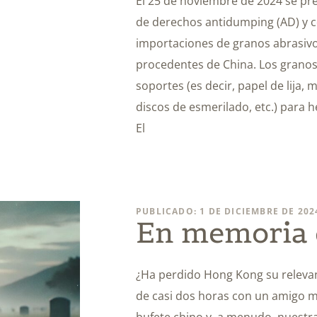
El 25 de noviembre de 2024 se pr
de derechos antidumping (AD) y c
importaciones de granos abrasivo
procedentes de China. Los granos
soportes (es decir, papel de lija, 
discos de esmerilado, etc.) para h
El
PUBLICADO: 1 DE DICIEMBRE DE 202
En memoria 
¿Ha perdido Hong Kong su releva
de casi dos horas con un amigo m
bufete chino y, a menudo, nuestr