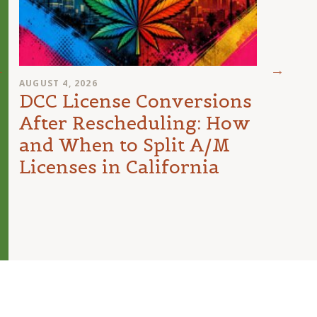
AUGUST 4, 2026
AUGUST
DCC License Conversions
The 
After Rescheduling: How
Can
and When to Split A/M
Unit
Licenses in California
Inte