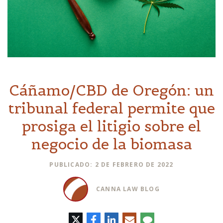
Cáñamo/CBD de Oregón: un
tribunal federal permite que
prosiga el litigio sobre el
negocio de la biomasa
PUBLICADO: 2 DE FEBRERO DE 2022
CANNA LAW BLOG
Twitter
Facebook
LinkedIn
Correo
Comentario