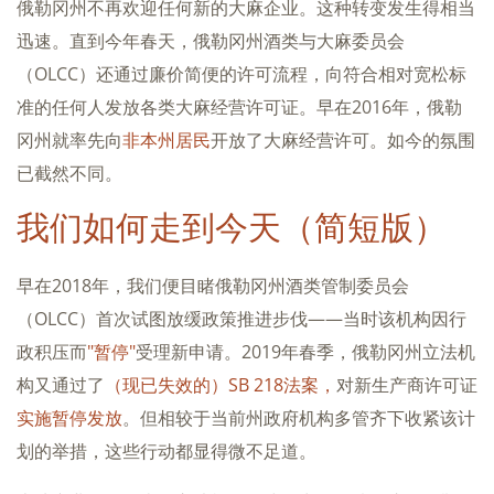
俄勒冈州不再欢迎任何新的大麻企业。这种转变发生得相当
迅速。直到今年春天，俄勒冈州酒类与大麻委员会
（OLCC）还通过廉价简便的许可流程，向符合相对宽松标
准的任何人发放各类大麻经营许可证。早在2016年，俄勒
冈州就率先向
非本州居民
开放了大麻经营许可。如今的氛围
已截然不同。
我们如何走到今天（简短版）
早在2018年，我们便目睹俄勒冈州酒类管制委员会
（OLCC）首次试图放缓政策推进步伐——当时该机构因行
政积压而
"暂停"
受理新申请。2019年春季，俄勒冈州立法机
构又通过了
（现已失效的）SB 218法案，
对新生产商许可证
实施暂停发放
。但相较于当前州政府机构多管齐下收紧该计
划的举措，这些行动都显得微不足道。