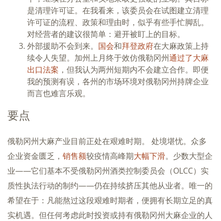
是清理许可证。在我看来，该委员会在试图建立清理
许可证的流程、政策和理由时，似乎有些手忙脚乱。
对经营者的建议很简单：避开被盯上的目标。
外部援助不会到来。
国会
和
拜登政府
在大麻政策上持
续令人失望。加州上月终于效仿俄勒冈州
通过了大麻
出口法案
，但我认为两州短期内不会建立合作。即便
我的预测有误，各州的市场环境对俄勒冈州持牌企业
而言也难言乐观。
要点
俄勒冈州大麻产业目前正处在艰难时期。 处境堪忧。众多
企业资金匮乏，
销售额
较疫情高峰期
大幅下滑
。少数大型企
业——它们基本不受俄勒冈州酒类控制委员会（OLCC）实
质性执法行动的制约——仍在持续挤压其他从业者。唯一的
希望在于：凡能熬过这段艰难时期者，便拥有长期立足的真
实机遇。但任何考虑此时投资或持有俄勒冈州大麻企业的人