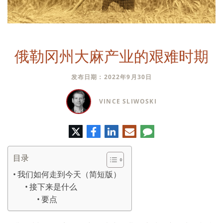
俄勒冈州大麻产业的艰难时期
发布日期：2022年9月30日
VINCE SLIWOSKI
推
脸
领
电
评
特
书
英
子
论
邮
件
目录
我们如何走到今天（简短版）
接下来是什么
要点