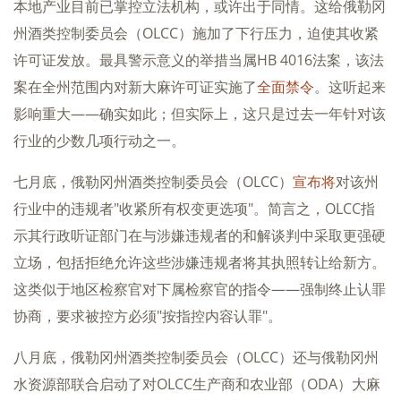
本地产业目前已掌控立法机构，或许出于同情。这给俄勒冈
州酒类控制委员会（OLCC）施加了下行压力，迫使其收紧
许可证发放。最具警示意义的举措当属HB 4016法案，该法
案在全州范围内对新大麻许可证实施了
全面禁令
。这听起来
影响重大——确实如此；但实际上，这只是过去一年针对该
行业的少数几项行动之一。
七月底，俄勒冈州酒类控制委员会（OLCC）
宣布将
对该州
行业中的违规者"收紧所有权变更选项"。简言之，OLCC指
示其行政听证部门在与涉嫌违规者的和解谈判中采取更强硬
立场，包括拒绝允许这些涉嫌违规者将其执照转让给新方。
这类似于地区检察官对下属检察官的指令——强制终止认罪
协商，要求被控方必须"按指控内容认罪"。
八月底，俄勒冈州酒类控制委员会（OLCC）还与俄勒冈州
水资源部联合启动了对OLCC生产商和农业部（ODA）大麻