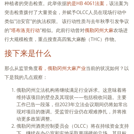
种植者的突击检查。此举依据
的是HB 4061法案，
该法案为
突击检查拨付了大量资金，并赋予OLCC人员在现场行动中
类似"治安官"的执法权限。 该行动性质与去年秋季引发争议
的
"塔布洛克行动
"相似。此前行动曾对
俄勒冈州大麻
农场进
行大规模检查，重点搜查高四氢大麻酚（THC）作物。
接下来是什么
那么从监管角度
看，俄勒冈州大麻产业
当前的状况如何？以
下是我的几点观察：
俄勒冈州立法机构将继续满足行业诉求。这意味着将
维持该项目的壁垒及其现状——包括税收问题。主要
工作已告一段落，但2023年立法会议期间仍将如常出
现对项目的微调。受监管行业仍在艰难挣扎，并将推
动更多政策调整。
俄勒冈州酒类控制委员会（OLCC）将在持续资金支持
下，继续在办公室和实地采取更强硬的立场。其目标