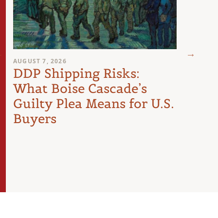
AUGUST 7, 2026
AUGUST 
DDP Shipping Risks:
Pro
What Boise Cascade’s
Inte
Guilty Plea Means for U.S.
Arti
Buyers
the