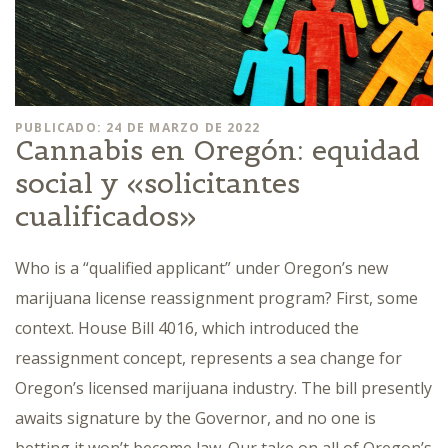
PUBLICADO: 24 DE MARZO DE 2022
Cannabis en Oregón: equidad
social y «solicitantes
cualificados»
Who is a “qualified applicant” under Oregon’s new
marijuana license reassignment program? First, some
context. House Bill 4016, which introduced the
reassignment concept, represents a sea change for
Oregon’s licensed marijuana industry. The bill presently
awaits signature by the Governor, and no one is
betting it won’t become law. Our take on all of Oregon’s