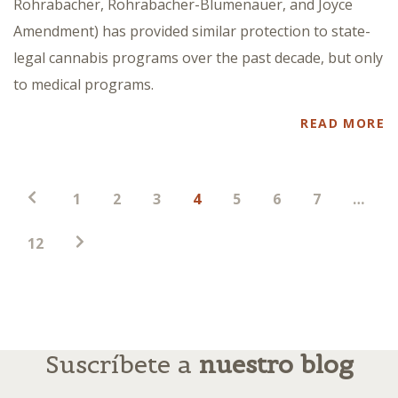
Rohrabacher, Rohrabacher-Blumenauer, and Joyce
Amendment) has provided similar protection to state-
legal cannabis programs over the past decade, but only
to medical programs.
READ MORE
Paginación
1
2
3
4
5
6
7
…
de
entradas
12
Suscríbete a
nuestro blog