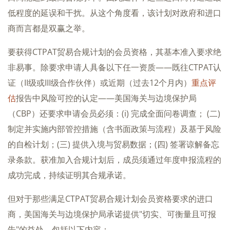
低程度的延误和干扰。从这个角度看，该计划对政府和进口
商而言都是双赢之举。
要获得CTPAT贸易合规计划的会员资格，其基本准入要求绝
非易事。除要求申请人具备以下任一资质——既往CTPAT认
证（II级或III级合作伙伴）或近期（过去12个月内）
重点评
估
报告中风险可控的认定——美国海关与边境保护局
（CBP）还要求申请会员必须：(i) 完成全面问卷调查； (二)
制定并实施内部管控措施（含书面政策与流程）及基于风险
的自检计划；(三) 提供入境与贸易数据；(四) 签署谅解备忘
录条款。获准加入合规计划后，成员须通过年度申报流程的
成功完成，持续证明其合规承诺。
但对于那些满足CTPAT贸易合规计划会员资格要求的进口
商，美国海关与边境保护局承诺提供"切实、可衡量且可报
告"的益处，包括以下内容：