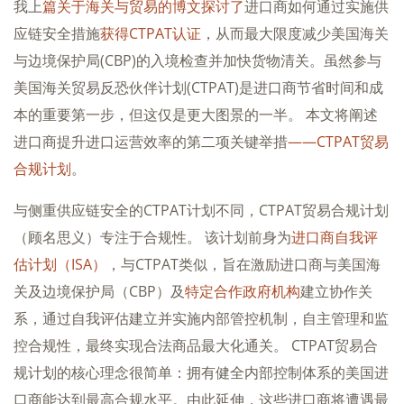
我上
篇关于海关与贸易的博文探讨了
进口商如何通过实施供
应链安全措施
获得CTPAT认证
，从而最大限度减少美国海关
与边境保护局(CBP)的入境检查并加快货物清关。虽然参与
美国海关贸易反恐伙伴计划(CTPAT)是进口商节省时间和成
本的重要第一步，但这仅是更大图景的一半。 本文将阐述
进口商提升进口运营效率的第二项关键举措
——CTPAT贸易
合规计划
。
与侧重供应链安全的CTPAT计划不同，CTPAT贸易合规计划
（顾名思义）专注于合规性。 该计划前身为
进口商自我评
估计划（ISA）
，与CTPAT类似，旨在激励进口商与美国海
关及边境保护局（CBP）及
特定合作政府机构
建立协作关
系，通过自我评估建立并实施内部管控机制，自主管理和监
控合规性，最终实现合法商品最大化通关。 CTPAT贸易合
规计划的核心理念很简单：拥有健全内部控制体系的美国进
口商能达到最高合规水平。由此延伸，这些进口商将遭遇最