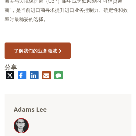
海关与边境保护局（CBP）眼中成为低风险的"可信贸易
商"，是当前进口商寻求提升进口业务控制力、确定性和效
率时最稳妥的选择。
了解我们的业务领域
分享
推
脸
领
电
评
特
书
英
子
论
邮
件
Adams Lee