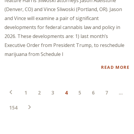
feature Harris Sliwoski attorneys Jason Adelstone
(Denver, CO) and Vince Sliwoski (Portland, OR). Jason
and Vince will examine a pair of significant
developments for federal cannabis law and policy in
2026. These developments are: 1) last month’s
Executive Order from President Trump, to reschedule
marijuana from Schedule I
READ MORE
Paginación
1
2
3
4
5
6
7
…
de
entradas
154