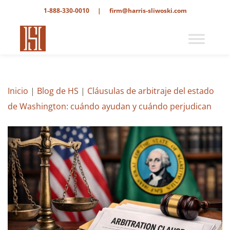
1-888-330-0010
|
firm@harris-sliwoski.com
Inicio
|
Blog de HS
|
Cláusulas de arbitraje del estado
de Washington: cuándo ayudan y cuándo perjudican