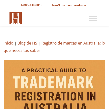
1-888-330-0010
|
firm@harris-sliwoski.com
Inicio
|
Blog de HS
|
Registro de marcas en Australia: lo
que necesitas saber