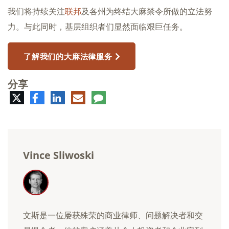
我们将持续关注
联邦
及各州为终结大麻禁令所做的立法努
力。与此同时，基层组织者们显然面临艰巨任务。
了解我们的大麻法律服务
分享
推
脸
领
电
评
特
书
英
子
论
邮
件
Vince Sliwoski
文斯是一位屡获殊荣的商业律师、问题解决者和交