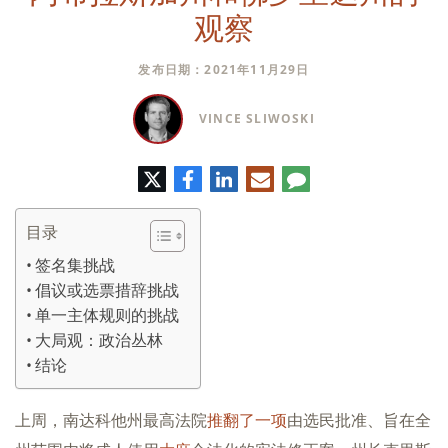
观察
发布日期：2021年11月29日
VINCE SLIWOSKI
推
脸
领
电
评
特
书
英
子
论
邮
件
目录
签名集挑战
倡议或选票措辞挑战
单一主体规则的挑战
大局观：政治丛林
结论
上周，南达科他州最高法院
推翻了一项
由选民批准、旨在全