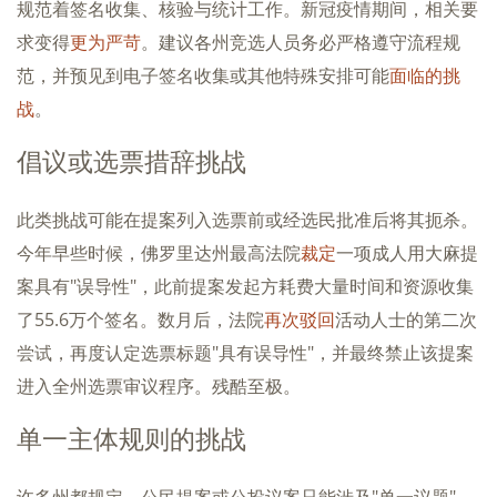
规范着签名收集、核验与统计工作。新冠疫情期间，相关要
求变得
更为严苛
。建议各州竞选人员务必严格遵守流程规
范，并预见到电子签名收集或其他特殊安排可能
面临的挑
战
。
倡议或选票措辞挑战
此类挑战可能在提案列入选票前或经选民批准后将其扼杀。
今年早些时候，佛罗里达州最高法院
裁定
一项成人用大麻提
案具有"误导性"，此前提案发起方耗费大量时间和资源收集
了55.6万个签名。数月后，法院
再次驳回
活动人士的第二次
尝试，再度认定选票标题"具有误导性"，并最终禁止该提案
进入全州选票审议程序。残酷至极。
单一主体规则的挑战
许多州都规定，公民提案或公投议案只能涉及"单一议题"。