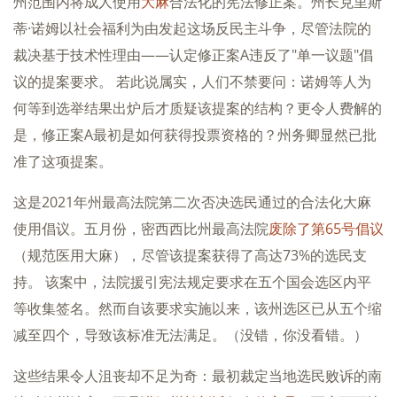
州范围内将成人使用
大麻
合法化的宪法修正案。州长克里斯
蒂·诺姆以社会福利为由发起这场反民主斗争，尽管法院的
裁决基于技术性理由——认定修正案A违反了"单一议题"倡
议的提案要求。 若此说属实，人们不禁要问：诺姆等人为
何等到选举结果出炉后才质疑该提案的结构？更令人费解的
是，修正案A最初是如何获得投票资格的？州务卿显然已批
准了这项提案。
这是2021年州最高法院第二次否决选民通过的合法化大麻
使用倡议。五月份，密西西比州最高法院
废除了第65号倡议
（规范医用大麻），尽管该提案获得了高达73%的选民支
持。 该案中，法院援引宪法规定要求在五个国会选区内平
等收集签名。然而自该要求实施以来，该州选区已从五个缩
减至四个，导致该标准无法满足。（没错，你没看错。）
这些结果令人沮丧却不足为奇：最初裁定当地选民败诉的南