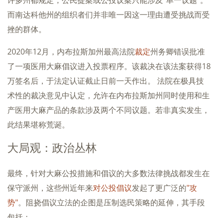
而南达科他州的组织者们并非唯一因这一理由遭受挑战而受
挫的群体。
2020年12月，内布拉斯加州最高法院
裁定
州务卿错误批准
了一项医用大麻倡议进入投票程序。该裁决在该法案获得18
万签名后，于法定认证截止日前一天作出。 法院在极具技
术性的裁决意见中认定，允许在内布拉斯加州同时使用和生
产医用大麻产品的条款涉及两个不同议题。若非真实发生，
此结果堪称荒诞。
大局观：政治丛林
最终，针对大麻公投措施和倡议的大多数法律挑战都发生在
保守派州，这些州近年来
对公投倡议
发起了更广泛的
"攻
势"
。阻挠倡议立法的企图是压制选民策略的延伸，其手段
包括：