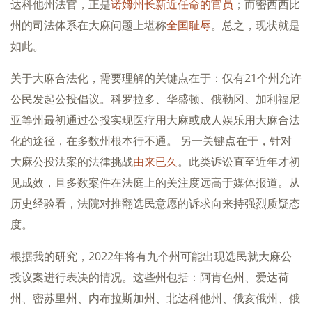
达科他州法官，正是
诺姆州长新近任命的官员
；而密西西比
州的司法体系在大麻问题上堪称
全国耻辱
。总之，现状就是
如此。
关于大麻合法化，需要理解的关键点在于：仅有21个州允许
公民发起公投倡议。科罗拉多、华盛顿、俄勒冈、加利福尼
亚等州最初通过公投实现医疗用大麻或成人娱乐用大麻合法
化的途径，在多数州根本行不通。 另一关键点在于，针对
大麻公投法案的法律挑战
由来已久
。此类诉讼直至近年才初
见成效，且多数案件在法庭上的关注度远高于媒体报道。从
历史经验看，法院对推翻选民意愿的诉求向来持强烈质疑态
度。
根据我的研究，2022年将有九个州可能出现选民就大麻公
投议案进行表决的情况。这些州包括：阿肯色州、爱达荷
州、密苏里州、内布拉斯加州、北达科他州、俄亥俄州、俄