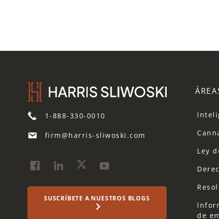
ÁREA
Inteli
1-888-330-0010
Cann
firm@harris-sliwoski.com
Ley d
Derec
Resol
SUSCRÍBETE A NUESTROS BLOGS
Infor
de em