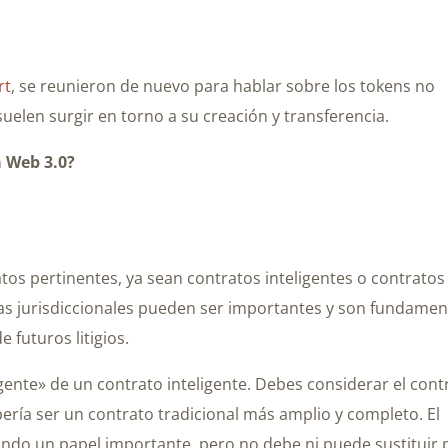
rt
, se reunieron de nuevo para hablar sobre los tokens no
suelen surgir en torno a su creación y transferencia.
a Web 3.0?
atos pertinentes, ya sean contratos inteligentes o contratos
cias jurisdiccionales pueden ser importantes y son fundamen
 futuros litigios.
gente» de un contrato inteligente. Debes considerar el cont
ería ser un contrato tradicional más amplio y completo. El
ndo un papel importante, pero no debe ni puede sustituir 