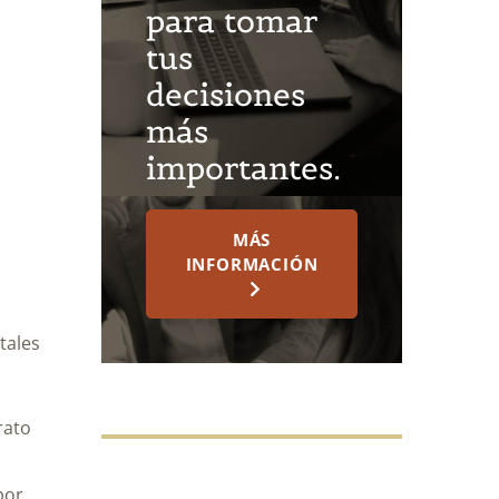
para tomar
tus
decisiones
más
importantes.
MÁS
INFORMACIÓN
tales
rato
por