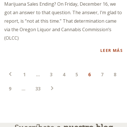
Marijuana Sales Ending? On Friday, December 16, we
got an answer to that question. The answer, I’m glad to
report, is “not at this time.” That determination came
via the Oregon Liquor and Cannabis Commission’s
(OLCC)
LEER MÁS
Paginación
1
…
3
4
5
6
7
8
de
entradas
9
…
33