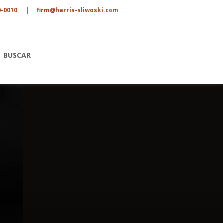
0-0010
|
firm@harris-sliwoski.com
BUSCAR