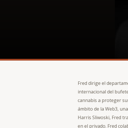
Fred dirige el departam
internacional del bufet
cannabis a proteger s
ámbito de la Web3, una 
Harris Sliwoski, Fred t
en el privado. Fred co