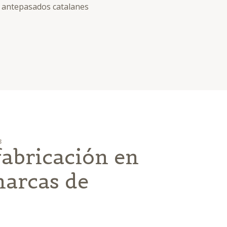
ra antepasados catalanes
3
fabricación en
marcas de