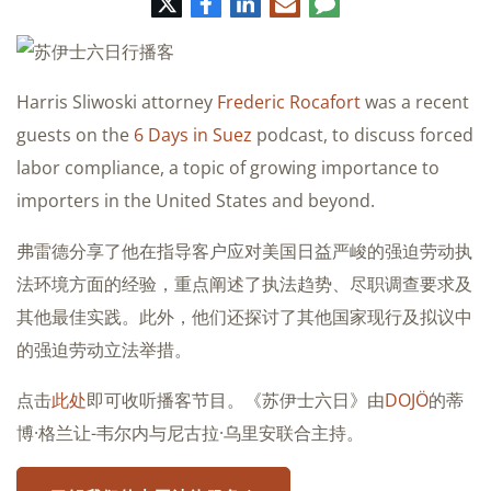
推
脸
领
电
评
特
书
英
子
论
邮
件
Harris Sliwoski attorney
Frederic Rocafort
was a recent
guests on the
6 Days in Suez
podcast, to discuss forced
labor compliance, a topic of growing importance to
importers in the United States and beyond.
弗雷德分享了他在指导客户应对美国日益严峻的强迫劳动执
法环境方面的经验，重点阐述了执法趋势、尽职调查要求及
其他最佳实践。此外，他们还探讨了其他国家现行及拟议中
的强迫劳动立法举措。
点击
此处
即可收听播客节目。《苏伊士六日》由
DOJÖ
的蒂
博·格兰让-韦尔内与尼古拉·乌里安联合主持。