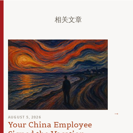
相关文章
AUGUST 5, 2026
JULY 29
Your China Employee
The