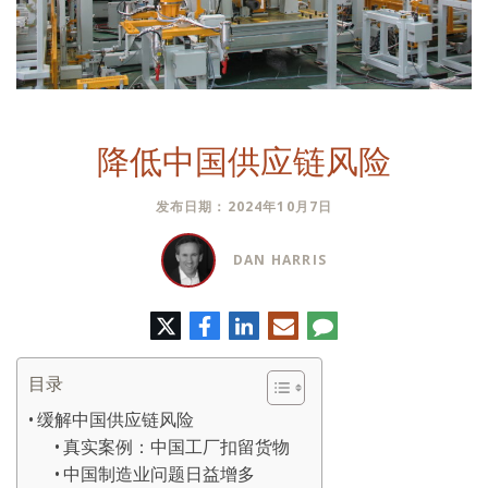
降低中国供应链风险
发布日期：2024年10月7日
DAN HARRIS
推
脸
领
电
评
特
书
英
子
论
邮
件
目录
缓解中国供应链风险
真实案例：中国工厂扣留货物
中国制造业问题日益增多