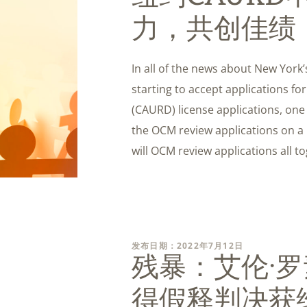
力，共创佳绩
In all of the news about New Yor
starting to accept applications fo
(CAURD) license applications, one 
the OCM review applications on a r
will OCM review applications all 
发布日期：2022年7月12日
残暴：艾伦·
得假释判决获