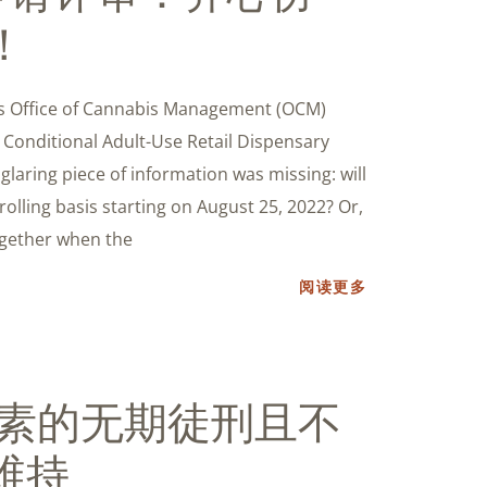
！
k’s Office of Cannabis Management (OCM)
r Conditional Adult-Use Retail Dispensary
glaring piece of information was missing: will
olling basis starting on August 25, 2022? Or,
together when the
阅读更多
罗素的无期徒刑且不
维持