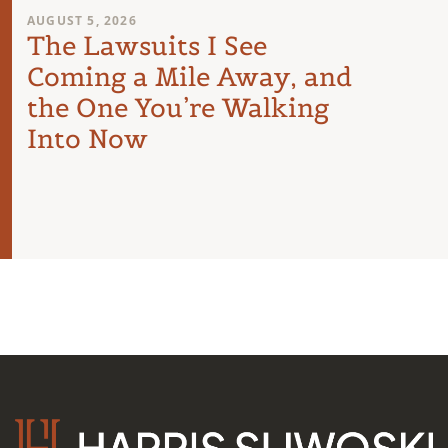
AUGUST 5, 2026
AUGUST 
The Lawsuits I See
Shou
Coming a Mile Away, and
Sue?
the One You’re Walking
Ask 
Into Now
Law