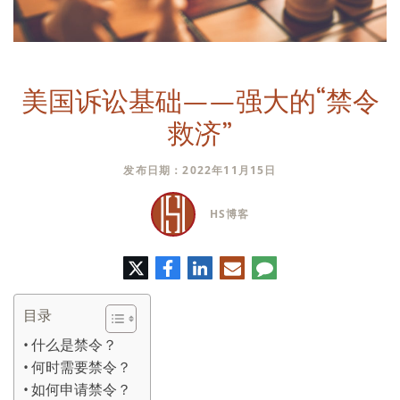
美国诉讼基础——强大的“禁令
救济”
发布日期：2022年11月15日
HS博客
推
脸
领
电
评
特
书
英
子
论
邮
件
目录
什么是禁令？
何时需要禁令？
如何申请禁令？