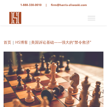
1-888-330-0010
|
firm@harris-sliwoski.com
首页
|
HS博客
|
美国诉讼基础——强大的“禁令救济”