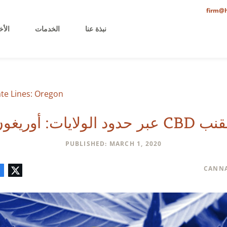
firm@h
نبذة عنا
الخدمات
الأخ
te Lines: Oregon
CB عبر حدود الولايات: أوريغون
PUBLISHED: MARCH 1, 2020
تويتر
فيسبوك
لينكدإن
البريد
تعليق
CANNA
الإلكتروني