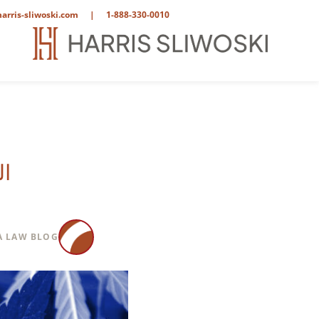
arris-sliwoski.com
|
1-888-330-0010
القنب D
 LAW BLOG