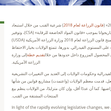
قانون الزراعة لعام 2018
) شرعية القنب من خلال استبعاد
هذه المحصول ومشتقاته من تعريف الماريجوانا بموجب «قانون المواد الخاضعة للرقابة» (CSA)، وتوفير
إطار عمل مفصل لزراعة القنب. ويمنح قانون الزراعة لعام 2018 وزارة الزراعة الأمريكية (USDA)
لى المستوى الفيدرالي. بدورها، تتمتع الولايات بخيار الاحتفاظ
 المحصول المزروع داخل حدودها من خلال
تقديم خطة
إلى وزارة
الزراعة الأمريكية.
فيدرالية وحكومات الولايات إلى العديد من التغييرات التشريعية
فعل، قدمت معظم الولايات (واعتمدت) مشاريع قوانين من شأنها
ضيها. كما أن عددًا أقل، وإن كان متزايدًا، من الولايات ينظم بيع
المنتجات المشتقة من القنب.
In light of the rapidly evolving legislative changes, w