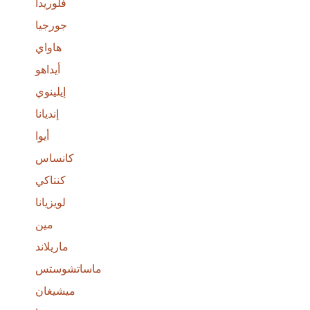
فلوريدا
جورجيا
هاواي
أيداهو
إيلينوي
إنديانا
أيوا
كانساس
كنتاكي
لويزيانا
مين
ماريلاند
ماساتشوستس
ميشيغان