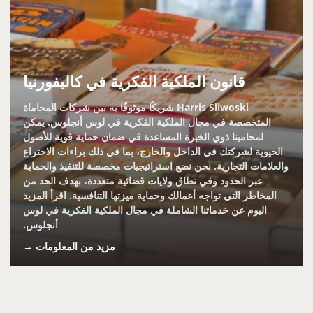
قانون الملكية الفكرية في كاليفورنيا
Harris Sliwoski شريكًا موثوقًا به بين شركات المحاماة
المتخصصة في مجال الملكية الفكرية في لوس أنجلوس. يمكن
لمحامينا ذوي الخبرة المساعدة في ضمان حماية قوية للأصول
الحيوية لشركتك في الداخل والخارج، بما في ذلك براءات الاختراع
والعلامات التجارية. نحن نضع استراتيجيات مخصصة للتنفيذ والحماية
عبر الحدود وفي نطاق ولايات قضائية متعددة، بهدف الحد من
المخاطر التي تواجه أعمالك وحماية ميزتها التنافسية. اقرأ المزيد
اليوم عن خدماتنا الشاملة في مجال الملكية الفكرية في لوس
أنجلوس.
مزيد من المعلومات →