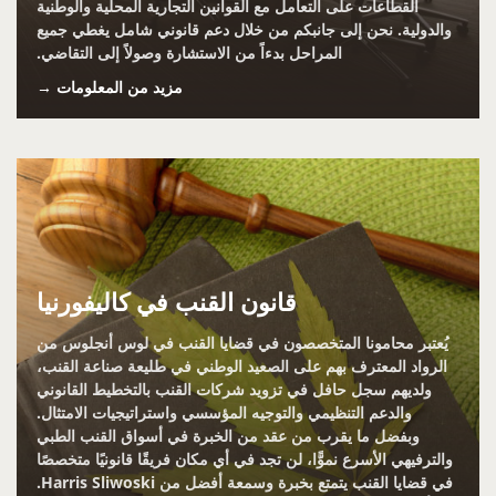
القطاعات على التعامل مع القوانين التجارية المحلية والوطنية
والدولية. نحن إلى جانبكم من خلال دعم قانوني شامل يغطي جميع
المراحل بدءاً من الاستشارة وصولاً إلى التقاضي.
مزيد من المعلومات →
قانون القنب في كاليفورنيا
يُعتبر محامونا المتخصصون في قضايا القنب في لوس أنجلوس من
الرواد المعترف بهم على الصعيد الوطني في طليعة صناعة القنب،
ولديهم سجل حافل في تزويد شركات القنب بالتخطيط القانوني
والدعم التنظيمي والتوجيه المؤسسي واستراتيجيات الامتثال.
وبفضل ما يقرب من عقد من الخبرة في أسواق القنب الطبي
والترفيهي الأسرع نموًّا، لن تجد في أي مكان فريقًا قانونيًا متخصصًا
في قضايا القنب يتمتع بخبرة وسمعة أفضل من Harris Sliwoski.