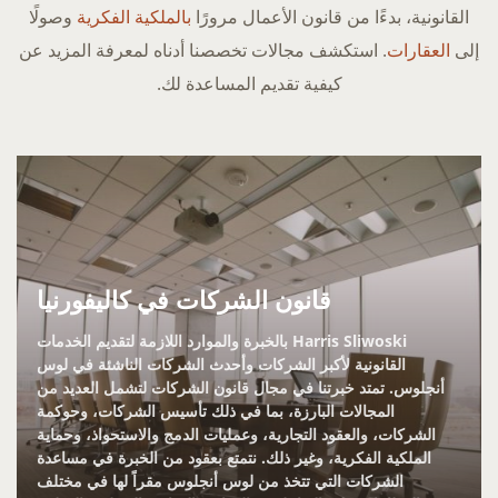
القانونية، بدءًا من قانون الأعمال مرورًا
بالملكية الفكرية
وصولًا
إلى
العقارات
. استكشف مجالات تخصصنا أدناه لمعرفة المزيد عن
كيفية تقديم المساعدة لك.
قانون الشركات في كاليفورنيا
Harris Sliwoski بالخبرة والموارد اللازمة لتقديم الخدمات
القانونية لأكبر الشركات وأحدث الشركات الناشئة في لوس
أنجلوس. تمتد خبرتنا في مجال قانون الشركات لتشمل العديد من
المجالات البارزة، بما في ذلك تأسيس الشركات، وحوكمة
الشركات، والعقود التجارية، وعمليات الدمج والاستحواذ، وحماية
الملكية الفكرية، وغير ذلك. نتمتع بعقود من الخبرة في مساعدة
الشركات التي تتخذ من لوس أنجلوس مقراً لها في مختلف