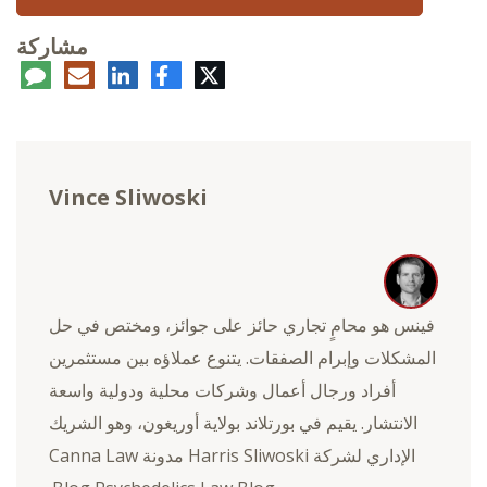
مشاركة
تويتر
فيسبوك
لينكدإن
البريد
تعلي
الإلكتروني
Vince Sliwoski
فينس هو محامٍ تجاري حائز على جوائز، ومختص في حل
المشكلات وإبرام الصفقات. يتنوع عملاؤه بين مستثمرين
أفراد ورجال أعمال وشركات محلية ودولية واسعة
الانتشار. يقيم في بورتلاند بولاية أوريغون، وهو الشريك
الإداري لشركة Harris Sliwoski مدونة Canna Law