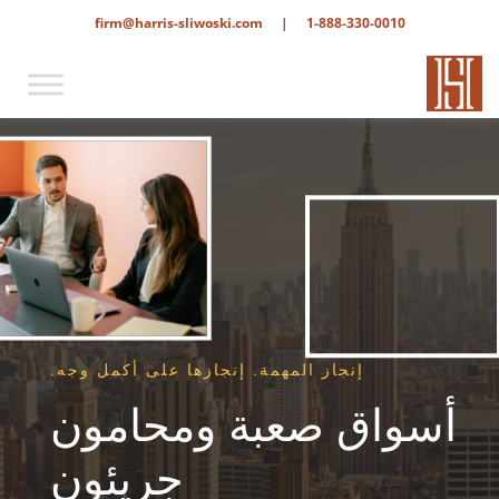
firm@harris-sliwoski.com
|
1-888-330-0010
إنجاز المهمة. إنجازها على أكمل وجه.
أسواق صعبة ومحامون
جريئون