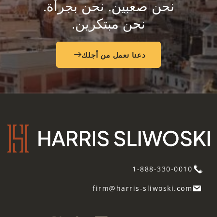
نحن
صعبين.
نحن
بجرأة.
نحن
مبتكرين.
دعنا نعمل من أجلك
1-888-330-0010
firm@harris-sliwoski.com