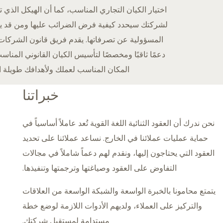
اختيار الكيان التجاري المناسب، كما أن الهيكل الذي ت
لشركتك سيحدد كيفية فرض الضرائب عليها ومن قد ي
المسؤولية عن تصرفاتها. يقدم فريق قانون الشركات 
دعمًا ثاقبًا ومخصصًا لتأسيس الكيان القانوني المنا
المكان المناسب لعملك ولأهدافك طويلة ا
خبراتنا
نحن ندرك أن العقود الثنائية اللغة القوية تُعد عاملاً أساسياً في
حماية عمليات عملائنا في الخارج. نساعد عملائنا على تحديد
العقود التي يحتاجون إليها، ونقدم لهم دعماً شاملاً في مجالات
التفاوض على العقود وصياغتها وترجمتها وتنفيذها.
يتمتع محامونا بالخبرة الواسعة والشبكة الواسعة من العلاقات
والتركيز على العملاء، ولديهم الأدوات اللازمة لوضع خطة
مستدامة لمستقبل شركتك.