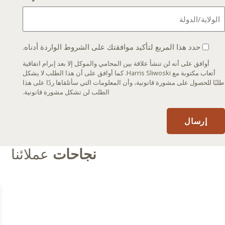
I
حدد هذا المربع لتأكيد موافقتك على الشروط الواردة أدناه.
agree
أوافق على أنه لن تنشأ علاقة بين المحامي والموكل إلا بعد إبرام اتفاقية
that
أتعاب مكتوبة مع Harris Sliwoski. كما أوافق على أن هذا الطلب لا يشكل
an
طلبًا للحصول على مشورة قانونية، وأن المعلومات التي سأتلقاها ردًا على هذا
الطلب لن تشكل مشورة قانونية.
orney-
client
onship
إرسال
will
not
نجاحات
عملائنا
be
ormed
until
I
enter
into