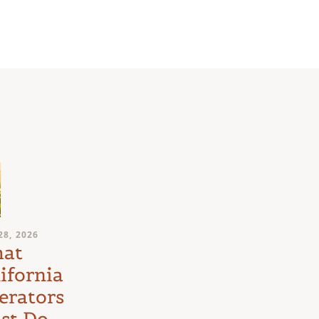
JULY 24, 2026
28, 2026
Medical
at
Marijuana
ifornia
Schedule III
erators
Litigation:
st Do