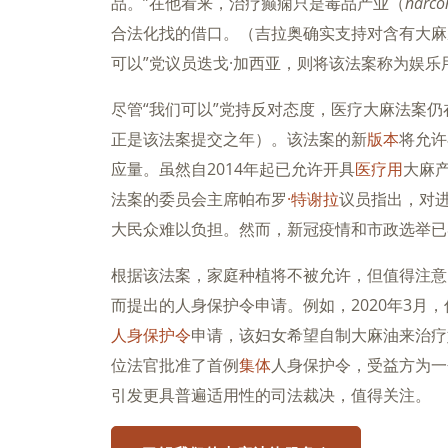
品。”在他看来，治疗癫痫只是毒品产业（
narco
合法化找的借口。（吉拉奥确实支持对含有大麻
可以”党议员迭戈·加西亚，则将该法案称为娱乐
尽管“我们可以”党持反对态度，医疗大麻法案仍
正是该法案提交之年）。该法案的新
版本
将允许
应量。虽然自2014年起已允许开具
医疗用
大麻
法案的委员会主席帕布罗
·特谢拉
议员指出，对
大民众难以负担。然而，新冠疫情和市政选举已
根据该法案，家庭种植将不被允许，但值得注意
而提出的人身保护令申请。例如，2020年3月
人身保护令
申请，该妇女希望自制大麻油来治疗她
位法官批准了首例
集体
人身保护令，受益方为一
引发更具普遍适用性的司法裁决，值得关注。