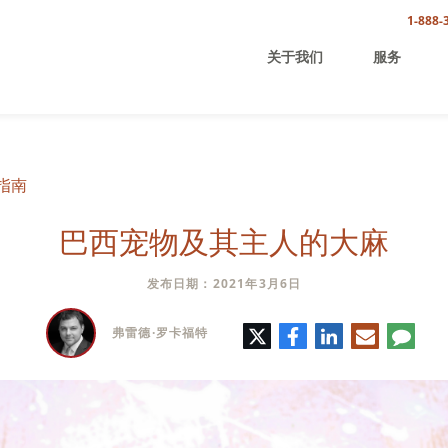
1-888-
关于我们
服务
指南
巴西宠物及其主人的大麻
发布日期：2021年3月6日
推
脸
领
电
评
弗雷德·罗卡福特
特
书
英
子
论
邮
件