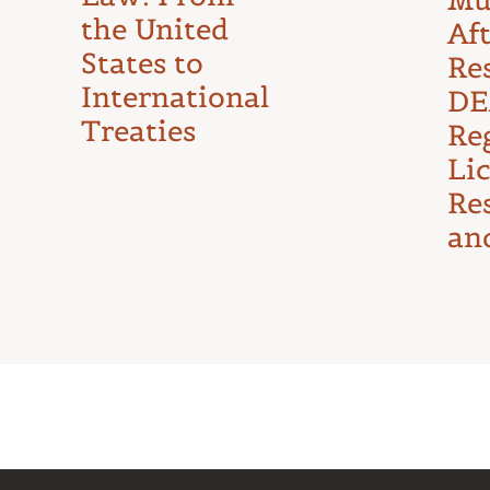
the United
Af
States to
Re
International
DE
Treaties
Reg
Li
Re
an