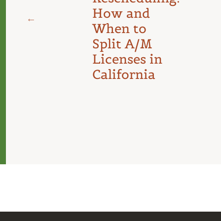
d
How and
When to
Split A/M
Licenses in
California