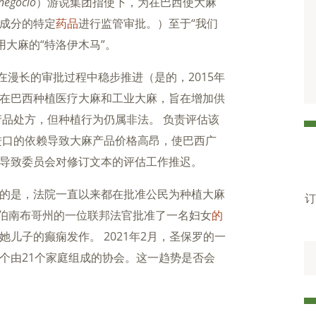
negócio
）游说集团指使下，为在巴西使大麻
成分的特定
药品
进行监管审批。）至于“我们
用大麻的“特洛伊木马”。
在漫长的审批过程中稳步推进（是的，2015年
在巴西种植医疗大麻和工业大麻，旨在增加供
产品处方，但种植行为仍属非法。 负责评估该
进口的依赖导致大麻产品价格高昂，使巴西广
导致委员会对修订文本的评估工作推迟。
的是，法院一直以来都在批准公民为种植大麻
订
，伯南布哥州的一位联邦法官批准了一名妇女
的
儿子的癫痫发作。 2021年2月，圣保罗的一
个由21个家庭组成的协会。这一趋势是否会