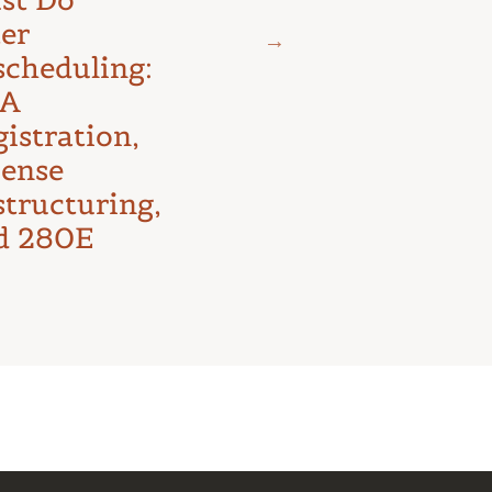
The D.C.
ter
Circuit’s
scheduling:
First Major
A
Test
istration,
cense
structuring,
d 280E