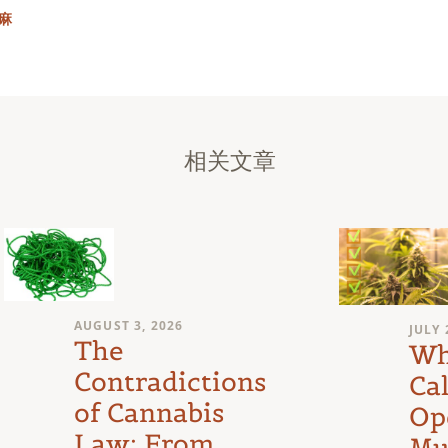
麻
相关文章
AUGUST 3, 2026
JULY 
The
Wh
Contradictions
Cal
of Cannabis
Op
Law: From
Mu