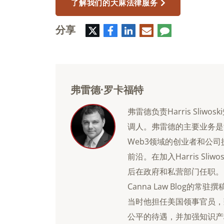
了解我们的大麻法律服务
分享
推
脸
领
电
评
特
书
英
子
论
邮
件
弗雷德·罗卡福特
弗雷德负责Harris Sli
调人。弗雷德的主要业务是
Web3领域的创业者和公
前沿。在加入Harris Sl
后在政府和私营部门任职。 弗雷
Canna Law Blog的
当时他担任美国领事官员，
公平的待遇，并加强知识产