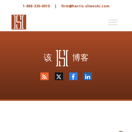
1-888-330-0010
|
firm@harris-sliwoski.com
该
博客