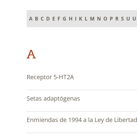
A
B
C
D
E
F
G
H
I
K
L
M
N
O
P
R
S
U
U
A
Receptor 5-HT2A
Setas adaptógenas
Enmiendas de 1994 a la Ley de Libertad