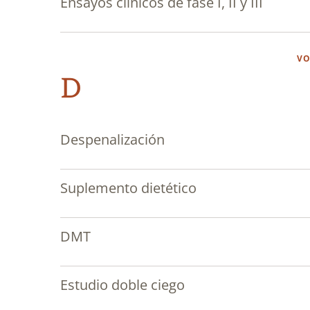
Ensayos clínicos de fase I, II y III
VO
D
Despenalización
Suplemento dietético
DMT
Estudio doble ciego