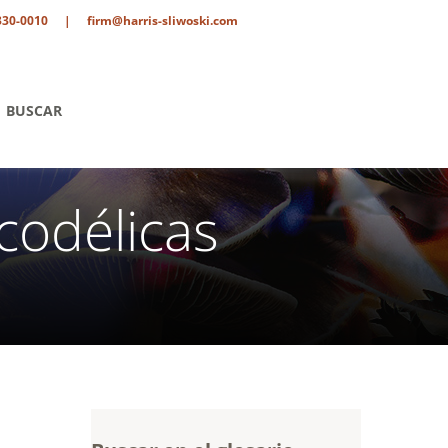
330-0010
|
firm@harris-sliwoski.com
BUSCAR
codélicas