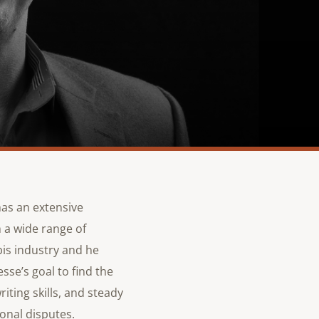
has an extensive
 a wide range of
bis industry and he
esse’s goal to find the
riting skills, and steady
onal disputes.