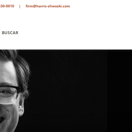
330-0010
|
firm@harris-sliwoski.com
BUSCAR