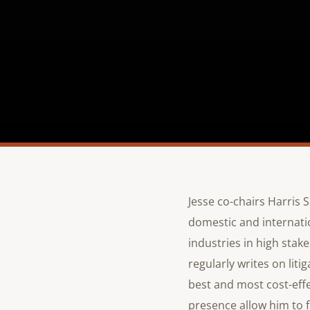
Jesse co-chairs Harris 
domestic and internati
industries in high stak
regularly writes on liti
best and most cost-effec
presence allow him to 