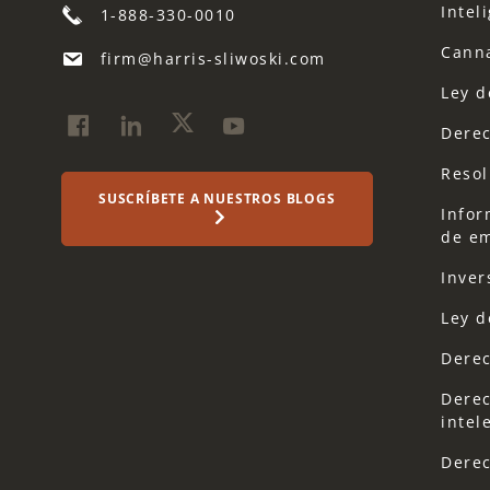
Inteli
1-888-330-0010
Cann
firm@harris-sliwoski.com
Ley d
Derec
Resol
SUSCRÍBETE A NUESTROS BLOGS
Infor
de em
Inver
Ley d
Derec
Derec
intel
Derec