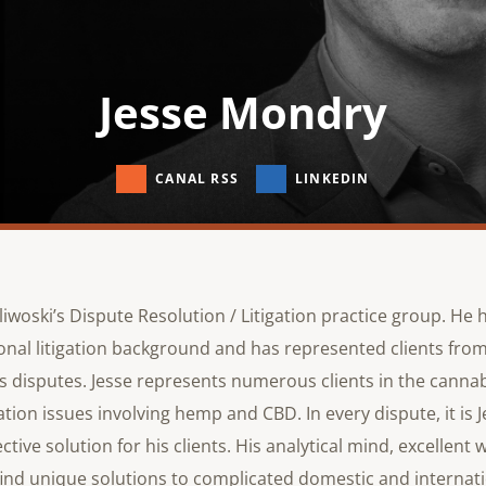
Jesse Mondry
CANAL RSS
LINKEDIN
Sliwoski’s Dispute Resolution / Litigation practice group. He 
onal litigation background and has represented clients from
es disputes. Jesse represents numerous clients in the canna
gation issues involving hemp and CBD. In every dispute, it is J
tive solution for his clients. His analytical mind, excellent w
find unique solutions to complicated domestic and internati