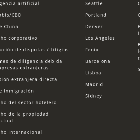
gencia artificial
Seattle
abis/CBD
Portland
e China
Denver
ho corporativo
Los Ángeles
ución de disputas / Litigios
Fénix
mes de diligencia debida
Barcelona
presas extranjeras
Lisboa
sión extranjera directa
Madrid
e inmigración
Sídney
ho del sector hotelero
ho de la propiedad
ectual
ho internacional