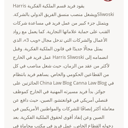
يقود فريد قسم الملكية الفكرية Harris
Sliwoskiويشغل منصب منسق الفريق الدولي بالشركة.
ويتمثل جزء كبير من عمل فريد في مساعدة شركات
القنب على حماية علاماتها التجارية. كما يعمل مع رواد
الأعمال والشركات التي تدخل مجال «ويب 3»، الذي
يمثل مجالًا جديدًا في قانون الملكية الفكرية. وقبل
انضمامه إلى Harris Sliwoski عمل فريد في الخارج
لأكثر من عقد من الزمان، حيث شغل مناصب في كل
من القطاعين الحكومي والخاص. يساهم فريد بانتظام
في China Law Blog Canna Law Blog الحائزتين على
جوائز. بدأ فريد مسيرته المهنية في الخارج كموظف
قنصلي أمريكي في قوانغتشو، الصين، حيث دافع عن
معاملة أكثر إنصافًا للشركات والمواطنين الأمريكيين في
الصين وعن إنفاذ أقوى لحقوق الملكية الفكرية. بعد
دخوله القطاع الخاص، عمل فريد في مكتب محاماة في