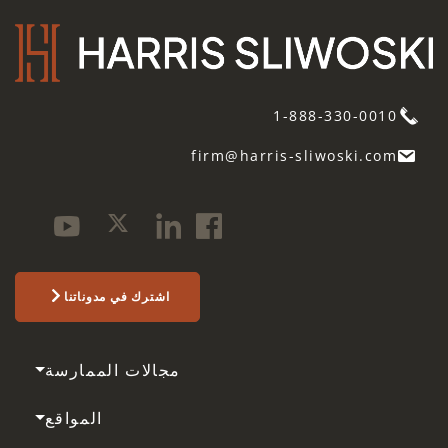
1-888-330-0010
firm@harris-sliwoski.com
اشترك في مدوناتنا
مجالات الممارسة
المواقع