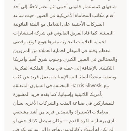
شنغهاي كمستشار قانوني أجنبي، ثم انضم لاحقًا إلى أحد
أقدم مكاتب المحاماة الأمريكية في الصين، حيث ساعد
الشركات الأجنبية على التعامل مع البيئة القانونية
الصينية. كما قاد الفريق القانوني في شركة استشارات
لحماية العلامات التجارية مقرها هونغ كونغ، وقضى
معظم وقته في الميدان لحماية العملاء من المزورين
والمحتالين في الصين الكبرى وجنوب شرق آسيا وأمريكا
اللاتينية. بالإضافة إلى عمله في مجال الملكية الفكرية،
وبصفته متحدثًا أصليًا للغة الإسبانية، يعمل فريد عن كثب
مع Harris Sliwoski المختلفة في الشؤون المتعلقة
بأمريكا اللاتينية وإسبانيا. كما يقدم فريد المشورة
للمشاركين في صناعة القنب والشركات الأخرى بشأن
معاملات الاستيراد والتصدير. فريد من أشد مشجعي
نادي برشلونة لكرة القدم — وكان سيظل كذلك حتى لو
لم يكن له أسلاف كاتالونيون هاجروا إلى بورتوريكو في