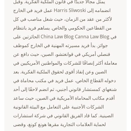
يمثل مجالًا جديدًا في قانون الملكية الفكرية. وقبل
انضمامه إلى Harris Sliwoski عمل فريد في الخارج
لأكثر من عقد من الزمان، حيث شغل مناصب في كل
من القطاعين الحكومي والخاص. يساهم فريد بانتظام
في China Law Blog Canna Law Blog الحائزتين على
جوائز. بدأ فريد مسيرته المهنية في الخارج كموظف
قنصلي أمريكي في قوانغتشو، الصين، حيث دافع عن
معاملة أكثر إنصافًا للشركات والمواطنين الأمريكيين في
الصين وعن إنفاذ أقوى لحقوق الملكية الفكرية. بعد
دخوله القطاع الخاص، عمل فريد في مكتب محاماة في
شنغهاي كمستشار قانوني أجنبي، ثم انضم لاحقًا إلى أحد
أقدم مكاتب المحاماة الأمريكية في الصين، حيث ساعد
الشركات الأجنبية على التعامل مع البيئة القانونية
الصينية. كما قاد الفريق القانوني في شركة استشارات
لحماية العلامات التجارية مقرها هونغ كونغ، وقضى