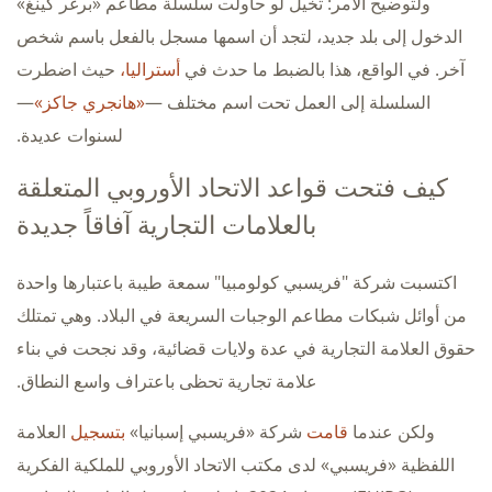
ولتوضيح الأمر: تخيل لو حاولت سلسلة مطاعم «برغر كينغ»
الدخول إلى بلد جديد، لتجد أن اسمها مسجل بالفعل باسم شخص
آخر. في الواقع، هذا بالضبط ما حدث في
أستراليا،
حيث اضطرت
السلسلة إلى العمل تحت اسم مختلف —
«هانجري جاكز»
—
لسنوات عديدة.
كيف فتحت قواعد الاتحاد الأوروبي المتعلقة
بالعلامات التجارية آفاقاً جديدة
اكتسبت شركة "فريسبي كولومبيا" سمعة طيبة باعتبارها واحدة
من أوائل شبكات مطاعم الوجبات السريعة في البلاد. وهي تمتلك
حقوق العلامة التجارية في عدة ولايات قضائية، وقد نجحت في بناء
علامة تجارية تحظى باعتراف واسع النطاق.
ولكن عندما
قامت
شركة «فريسبي إسبانيا»
بتسجيل
العلامة
اللفظية «فريسبي» لدى مكتب الاتحاد الأوروبي للملكية الفكرية