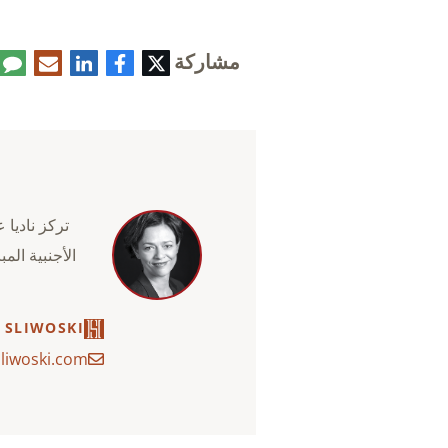
مشاركة
تويتر
فيسبوك
لينكدإن
البريد
تعليق
الإلكتروني
تركز ناديا 
الأجنبية الم
 SLIWOSKI
liwoski.com