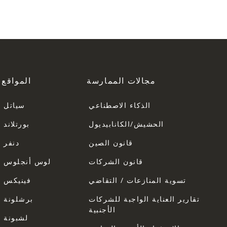
مجالات الممارسة
المواقع
الذكاء الاصطناعي
سياتل
الحشيش/الكانابيديول
بورتلاند
قانون الصين
دنفر
قانون الشركات
لوس أنجلوس
تسوية المنازعات / التقاضي
فينيكس
تقارير العناية الواجبة للشركات
برشلونة
الأجنبية
لشبونة