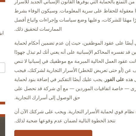
ن التمتع بالحماية التي يوفرها القانون الإسباني الجديد للأسرار
ًا معقولة للحفاظ على سرية المعلومات. وسيكون الوفاء بشرط
رًا مهمًا للشركات، وعليها وضع سياسات وإجراءات واتباع أفضل
الممارسات لتحقيق ذلك.
اب
اني أيضًا على عقود الموظفين، حيث إن عدم تضمين أحكام لحماية
 قد تفسره المحاكم الإسبانية على أنه يعني أنك لم تبذل جهودًا
انت عقود العمل الحالية المبرمة مع موظفيك في إسبانيا لا تنص
كشف عن (أو حتى تعريض للخطر) الأسرار التجارية لشركتك، فيجب
ل هذه
على الفور
. يجب عليك أيضًا التفكير في إضافة بنود لحماية
أخرى — خاصة اتفاقيات الموردين — مع أي شركة قد تحصل على
حق الوصول إلى أسرارك التجارية.
نظام قوي لحماية الأسرار التجارية. ويجب على شركتك الآن أن
تتخذ الخطوة التالية لضمان عدم وقوعها ضحية لذلك.