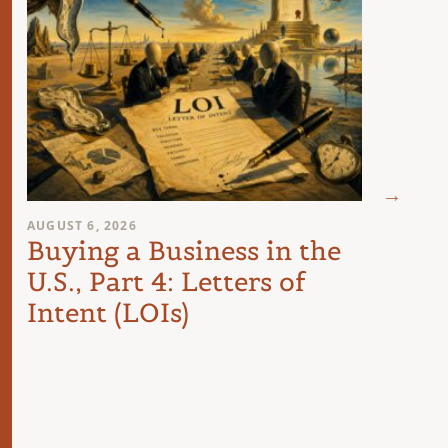
AUGUST 6, 2026
AUGUST 
Buying a Business in the
The 
U.S., Part 4: Letters of
Com
Intent (LOIs)
the 
Int