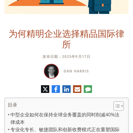
为何精明企业选择精品国际律
所
发布日期：2025年9月17日
DAN HARRIS
推
脸
领
电
评
特
书
英
子
论
邮
件
目录
中型企业如何在保持全球业务覆盖的同时削减40%法
律成本
专业化专长、敏捷团队和创新收费模式正在重塑国际