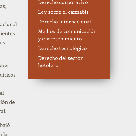
Derecho corporativo
as,
Ley sobre el cannabis
Derecho internacional
nacional
Medios de comunicación
lientes
y entretenimiento
ros
Derecho tecnológico
Derecho del sector
hotelero
ados
líticos
el
ción de
al.
abajó
n la