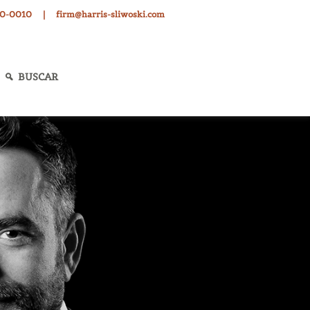
30-0010
|
firm@harris-sliwoski.com
BUSCAR