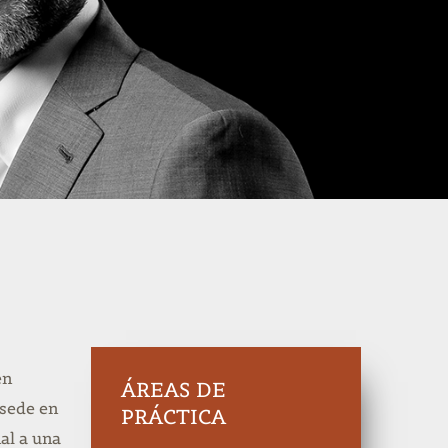
en
ÁREAS DE
 sede en
PRÁCTICA
al a una