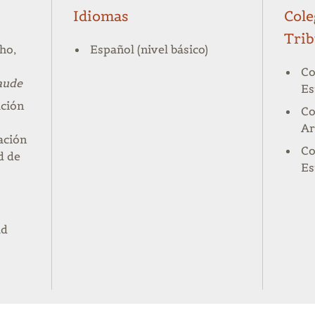
Idiomas
Cole
Trib
ho,
Español (nivel básico)
Co
aude
Es
ción
Co
Ar
ación
Co
ad
de
Es
ad