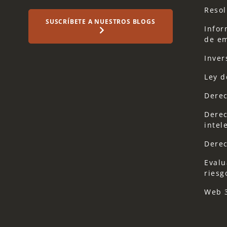
Resol
SUSCRÍBETE A NUESTROS BLOGS
Infor
de em
Inver
Ley d
Derec
Derec
intel
Derec
Evalu
riesg
Web 