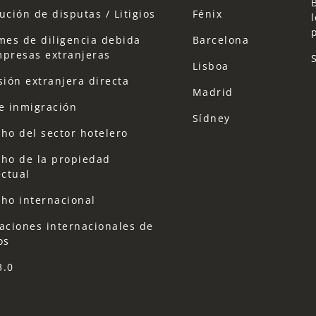
ución de disputas / Litigios
Fénix
mes de diligencia debida
Barcelona
presas extranjeras
Lisboa
sión extranjera directa
Madrid
e inmigración
Sídney
ho del sector hotelero
ho de la propiedad
ectual
ho internacional
aciones internacionales de
os
3.0