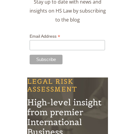
Stay up to date with news and
insights on HS Law by subscribing
to the blog
*
Email Address
LEGAL RISK
ASSESSMENT
High-level insight
from premier
International
Business