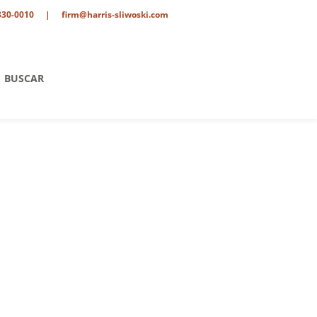
330-0010
|
firm@harris-sliwoski.com
BUSCAR