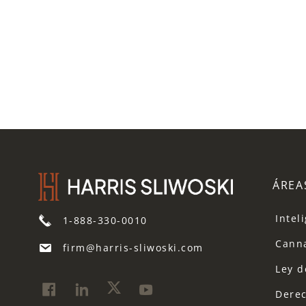
ÁREA
Inteli
1-888-330-0010
Cann
firm@harris-sliwoski.com
Ley d
Derec