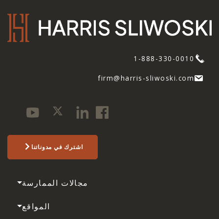
1-888-330-0010
firm@harris-sliwoski.com
اشترك في مدوناتنا
مجالات الممارسة
المواقع