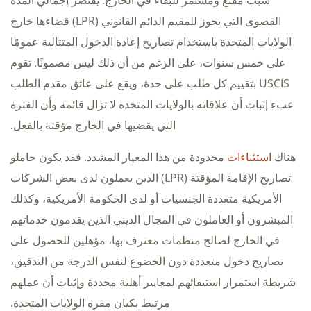
سبب مقنع ومستمر للبقاء في الخارج. يقتصر إجمالي المدة
القصوى التي يجوز للمقيم الدائم القانوني (LPR) قضاءها خارج
الولايات المتحدة باستخدام تصاريح إعادة الدخول المتتالية عمومًا
على خمس سنوات، على الرغم من أن ذلك ليس مضمونًا. تقوم
USCIS بتقييم كل طلب على حدة، ويقع على عاتق مقدم الطلب
عبء إثبات أن علاقاته بالولايات المتحدة لا تزال قائمة وأن الفترة
التي يقضيها في الخارج مؤقتة بالفعل.
هناك
استثناءات
محدودة من هذا المعيار المشدد. فقد يكون حاملو
تصاريح الإقامة المؤقتة (LPR) الذين يعملون لدى بعض الشركات
الأمريكية متعددة الجنسيات أو لدى الحكومة الأمريكية، وكذلك
المبشرون أو العاملون في المجال الديني الذين يقدمون خدماتهم
في الخارج لصالح منظمات معترف بها، مؤهلين للحصول على
تصاريح دخول متعددة دون الخضوع لنفس الدرجة من التدقيق،
شريطة استمرار استيفائهم لمعايير أهلية محددة وإثبات أن عملهم
مرتبط بكيان مقره الولايات المتحدة.