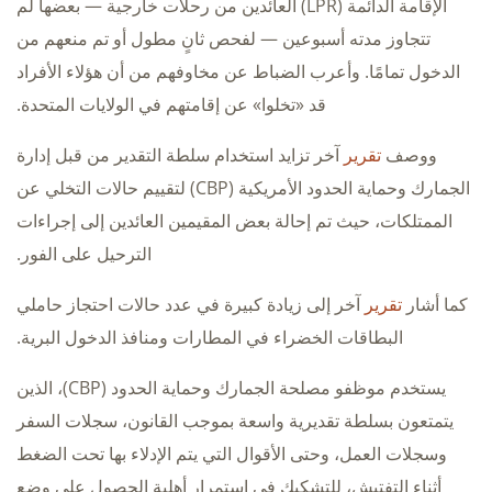
الإقامة الدائمة (LPR) العائدين من رحلات خارجية — بعضها لم
تتجاوز مدته أسبوعين — لفحص ثانٍ مطول أو تم منعهم من
الدخول تمامًا. وأعرب الضباط عن مخاوفهم من أن هؤلاء الأفراد
قد «تخلوا» عن إقامتهم في الولايات المتحدة.
ووصف
تقرير
آخر تزايد استخدام سلطة التقدير من قبل إدارة
الجمارك وحماية الحدود الأمريكية (CBP) لتقييم حالات التخلي عن
الممتلكات، حيث تم إحالة بعض المقيمين العائدين إلى إجراءات
الترحيل على الفور.
كما أشار
تقرير
آخر إلى زيادة كبيرة في عدد حالات احتجاز حاملي
البطاقات الخضراء في المطارات ومنافذ الدخول البرية.
يستخدم موظفو مصلحة الجمارك وحماية الحدود (CBP)، الذين
يتمتعون بسلطة تقديرية واسعة بموجب القانون، سجلات السفر
وسجلات العمل، وحتى الأقوال التي يتم الإدلاء بها تحت الضغط
أثناء التفتيش، للتشكيك في استمرار أهلية الحصول على وضع