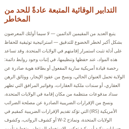
التدابير الوقائية المتبعة عادةً للحد من
المخاطر
يتبع العديد من المقيمين الدائمين — لا سيما أولئك المعرضون
بشكل أكبر لخطر الخضوع للتدقيق — استراتيجية توثيقية للحفاظ
على أدلة تثبت استمرار إقامتهم في الولايات المتحدة. وقد تساعد
هذه المواد، عند حفظها وتنظيمها، في إثبات وجود روابط دائمة:
رخصة قيادة أمريكية سارية المفعول أو بطاقة هوية صادرة عن
الولاية تحمل العنوان الحالي، ونسخ من عقود الإيجار، ووثائق الرهن
العقاري، أو سندات ملكية العقارات، وفواتير المرافق التي تظهر
سداد مدفوعات منتظمة من مكان إقامة في الولايات المتحدة،
ونسخ من الإقرارات الضريبية الصادرة عن مصلحة الضرائب
الأمريكية (IRS) التي تؤكد تقديم الإقرارات الضريبية كمقيم في
الولايات المتحدة، ونماذج W-2 أو كشوف الرواتب، وكشوف
حسابات بنكية أمريكية تعكس الاستخدام المنتظم، وتغطية تأمين