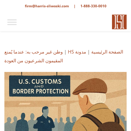
firm@harris-sliwoski.com
|
1-888-330-0010
الصفحة الرئيسية
|
مدونة HS
|
وطن غير مرحب به: عندما يُمنع
المقيمون الشرعيون من العودة