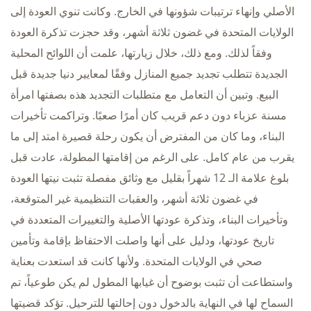
الأصلي وإنهاء ترتيبات شؤونها في الخارج. وكانت تنوي العودة إلى
الولايات المتحدة في غضون ثلاثة أشهر، وقد حجزت تذكرة العودة
وفقاً لذلك. ومع ذلك، خلال زيارتها، علمت أن اللوائح المحلية
الجديدة تتطلب تجديد جميع المنازل وفقًا لمعايير دنيا جديدة قبل
البيع. وتبين أن التعامل مع متطلبات التجديد هذه بصفتها امرأة
مسنة عزباء دون دعم قريب كان أمرًا صعبًا. وتراكمت تأخيرات
البناء، وما كان من المفترض أن يكون رحلة قصيرة امتد إلى ما
يقرب من عام كامل. على الرغم من إقامتها المطولة، عادت قبل
بلوغ علامة الـ 12 شهراً بقليل مع وثائق مفصلة تثبت نيتها العودة
في غضون ثلاثة أشهر، والعقبات التنظيمية غير المتوقعة،
وتأخيرات البناء، وتذكرة عودتها الأصلية والتغييرات المتعددة في
تاريخ عودتها، ودليل على أنها واصلت الاحتفاظ بإقامة وتأمين
صحي في الولايات المتحدة. ولأنها كانت قد استعدت بعناية
واستطاعت أن تثبت بوضوح أن غيابها المطول لم يكن طوعياً، تم
السماح لها في النهاية بالدخول دون إحالتها للترحيل. تؤكد قضيتها