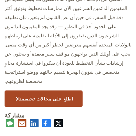
المقيمين الدائمين الشرعيين الآن ممارسات تخطيط وتوثيق أكثر
دقة قبل السفر. في حين أن نص القانون لم يتغير، فإن تطبيقه
على الحدود آخذ في التطور — وقد يجد المقيمون الدائمون
الشرعيون الذين يفتقرون إلى الأدلة التقليدية على ارتباطهم
بالولايات المتحدة أنفسهم معرضين لخطر أكبر من أي وقت مضى.
يجب على أولئك الذين يواجهون مواقف سفر معقدة أو يبحثون عن
إرشادات بشأن التخطيط للعودة أن يفكروا في استشارة محامٍ
متخصص في شؤون الهجرة لتقييم حالتهم ووضع استراتيجية
مخصصة لظروفهم.
اطلع على مجالات تخصصنا
مشاركة
تويتر
فيسبوك
لينكدإن
البريد
تعلي
الإلكتروني