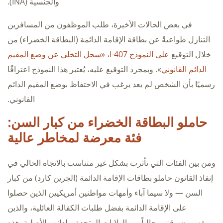
والجنسية (INA).
في بعض الحالات الأخيرة، طلب الموظفون من المسافرين
التنازل طواعيةً عن بطاقة الإقامة الدائمة (البطاقة الخضراء) من
خلال التوقيع
على النموذج I-407، «سجل التخلي عن وضع المقيم
الدائم القانوني
». وبمجرد التوقيع عليه، يُعتبر هذا النموذج اعترافًا
رسميًا بأن الشخص لم يعد يرغب في الاحتفاظ بوضع المقيم الدائم
القانوني.
حاملو البطاقة الخضراء من كبار السن:
فئة معرضة لمخاطر عالية
ومن بين الفئات التي تأثرت بشكل غير متناسب بالاتجاه الحالي في
إنفاذ القانون حاملو بطاقات الإقامة الدائمة (الجرين كارد) من كبار
السن — ولا سيما آباء وأمهات مواطنين أمريكيين الذين حصلوا
على الإقامة الدائمة بفضل طلبات الكفالة العائلية، والذين
يقسمون وقتهم حالياً بين الولايات المتحدة وبلدانهم الأصلية. هذه