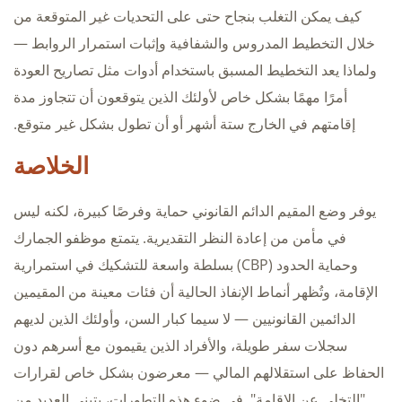
كيف يمكن التغلب بنجاح حتى على التحديات غير المتوقعة من
خلال التخطيط المدروس والشفافية وإثبات استمرار الروابط —
ولماذا يعد التخطيط المسبق باستخدام أدوات مثل تصاريح العودة
أمرًا مهمًا بشكل خاص لأولئك الذين يتوقعون أن تتجاوز مدة
إقامتهم في الخارج ستة أشهر أو أن تطول بشكل غير متوقع.
الخلاصة
يوفر وضع المقيم الدائم القانوني حماية وفرصًا كبيرة، لكنه ليس
في مأمن من إعادة النظر التقديرية. يتمتع موظفو الجمارك
وحماية الحدود (CBP) بسلطة واسعة للتشكيك في استمرارية
الإقامة، وتُظهر أنماط الإنفاذ الحالية أن فئات معينة من المقيمين
الدائمين القانونيين — لا سيما كبار السن، وأولئك الذين لديهم
سجلات سفر طويلة، والأفراد الذين يقيمون مع أسرهم دون
الحفاظ على استقلالهم المالي — معرضون بشكل خاص لقرارات
"التخلي عن الإقامة". في ضوء هذه التطورات، يتبنى العديد من